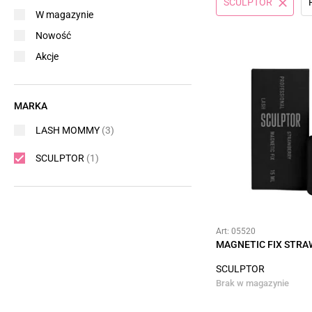
SCULPTOR
W magazynie
Nowość
Akcje
MARKA
LASH MOMMY
(3)
SCULPTOR
(1)
Art: 05520
MAGNETIC FIX STRA
SCULPTOR
Brak w magazynie