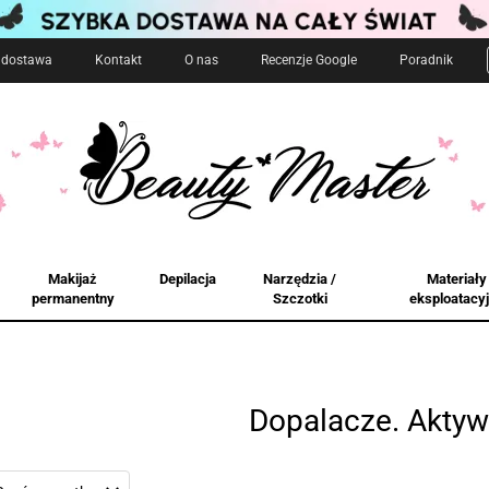
i dostawa
Kontakt
O nas
Recenzje Google
Poradnik
Makijaż
Depilacja
Narzędzia /
Materiały
permanentny
Szczotki
eksploatacy
Dopalacze. Aktyw