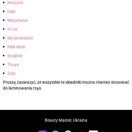
Antuone
Elan
Maxymova
In Lei
My lamination
Nikk Mole
Sculptor
Thuya
Zola
Proszę zauważyć, że wszystkie te składniki można również stosować
do laminowania rzęs.
Beauty Master, Ukraina