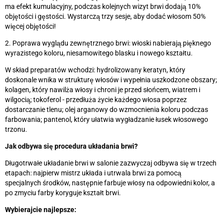
ma efekt kumulacyjny, podczas kolejnych wizyt brwi dodają 10%
objętości i gęstości. Wystarczą trzy sesje, aby dodać włosom 50%
więcej objętości!
2. Poprawa wyglądu zewnętrznego brwi: włoski nabierają pięknego
wyrazistego koloru, niesamowitego blasku i nowego kształtu.
W skład preparatów wchodzi: hydrolizowany keratyn, który
doskonale wnika w strukturę włosów i wypełnia uszkodzone obszary;
kolagen, który nawilża włosy i chroni je przed słońcem, wiatrem i
wilgocią; tokoferol - przedłuża życie każdego włosa poprzez
dostarczanie tlenu; olej arganowy do wzmocnienia koloru podczas
farbowania; pantenol, który ułatwia wygładzanie łusek włosowego
trzonu.
Jak odbywa się procedura układania brwi?
Długotrwałe układanie brwi w salonie zazwyczaj odbywa się w trzech
etapach: najpierw mistrz układa i utrwala brwi za pomocą
specjalnych środków, następnie farbuje włosy na odpowiedni kolor, a
po zmyciu farby koryguje kształt brwi.
Wybierajcie najlepsze: