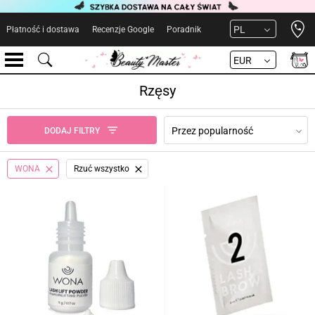
Open 
PL
Płatność i dostawa
Recenzje Google
Poradnik
EUR
Rzęsy
Przez popularność
DODAJ FILTRY
WONA
Rzuć wszystko