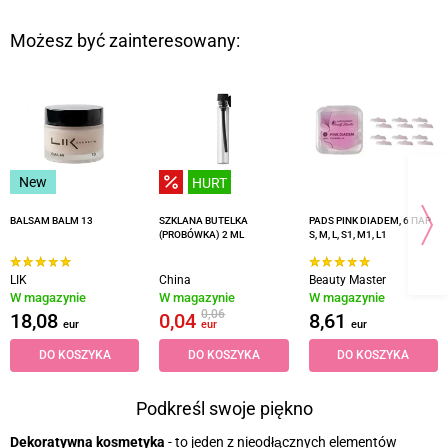
Możesz być zainteresowany:
New
HURT
BALSAM BALM 13
SZKLANA BUTELKA
PADS PINK DIADEM, 6 ПАР
(PROBÓWKA) 2 ML
S, M, L, S1, M1, L1
LIK
China
Beauty Master
W magazynie
W magazynie
W magazynie
0,06
18,08
0,04
8,61
eur
eur
eur
DO KOSZYKA
DO KOSZYKA
DO KOSZYKA
Podkreśl swoje piękno
Dekoratywna kosmetyka
- to jeden z nieodłącznych elementów