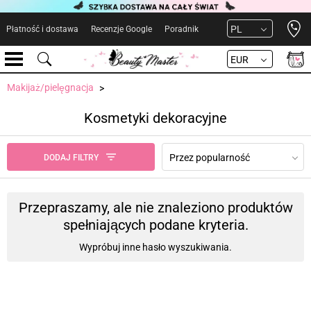
Open 
PL
Płatność i dostawa
Recenzje Google
Poradnik
EUR
Makijaż/pielęgnacja
Kosmetyki dekoracyjne
Przez popularność
DODAJ FILTRY
Przepraszamy, ale nie znaleziono produktów
spełniających podane kryteria.
Wypróbuj inne hasło wyszukiwania.