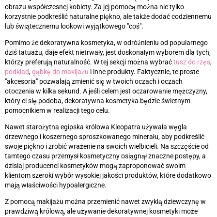
obrazu współczesnej kobiety. Za jej pomocą można nie tylko
korzystnie podkreślić naturalne piękno, ale także dodać codziennemu
lub świątecznemu lookowi wyjątkowego "coś".
Pomimo że dekoratywna kosmetyka, w odróżnieniu od popularnego
dziś tatuażu, daje efekt nietrwały, jest doskonałym wyborem dla tych,
którzy preferują naturalność. W tej sekcji można wybrać
tusz do rzęs
,
podkład
,
gąbkę do makijażu
i inne produkty. Faktycznie, te proste
"akcesoria" pozwalają zmienić się w twoich oczach i oczach
otoczenia w kilka sekund. A jeśli celem jest oczarowanie mężczyzny,
który ci się podoba, dekoratywna kosmetyka będzie świetnym
pomocnikiem w realizacji tego celu.
Nawet starożytna egipska królowa Kleopatra używała węgla
drzewnego i koszernego sproszkowanego minerału, aby podkreślić
swoje piękno i zrobić wrażenie na swoich wielbicieli. Na szczęście od
tamtego czasu przemysł kosmetyczny osiągnął znaczne postępy, a
dzisiaj producenci kosmetyków mogą zaproponować swoim
klientom szeroki wybór wysokiej jakości produktów, które dodatkowo
mają właściwości hypoalergiczne.
Z pomocą makijażu można przemienić nawet zwykłą dziewczynę w
prawdziwą królową, ale używanie dekoratywnej kosmetyki może