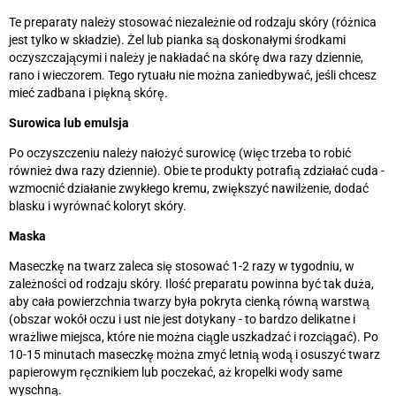
Te preparaty należy stosować niezależnie od rodzaju skóry (różnica
jest tylko w składzie). Żel lub pianka są doskonałymi środkami
oczyszczającymi i należy je nakładać na skórę dwa razy dziennie,
rano i wieczorem. Tego rytuału nie można zaniedbywać, jeśli chcesz
mieć zadbana i piękną skórę.
Surowica lub emulsja
Po oczyszczeniu należy nałożyć surowicę (więc trzeba to robić
również dwa razy dziennie). Obie te produkty potrafią zdziałać cuda -
wzmocnić działanie zwykłego kremu, zwiększyć nawilżenie, dodać
blasku i wyrównać koloryt skóry.
Maska
Maseczkę na twarz zaleca się stosować 1-2 razy w tygodniu, w
zależności od rodzaju skóry. Ilość preparatu powinna być tak duża,
aby cała powierzchnia twarzy była pokryta cienką równą warstwą
(obszar wokół oczu i ust nie jest dotykany - to bardzo delikatne i
wrażliwe miejsca, które nie można ciągle uszkadzać i rozciągać). Po
10-15 minutach maseczkę można zmyć letnią wodą i osuszyć twarz
papierowym ręcznikiem lub poczekać, aż kropelki wody same
wyschną.