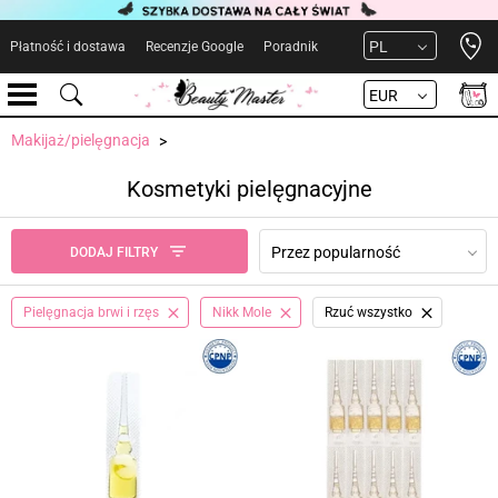
Open 
PL
Płatność i dostawa
Recenzje Google
Poradnik
EUR
Makijaż/pielęgnacja
Kosmetyki pielęgnacyjne
Przez popularność
DODAJ FILTRY
Pielęgnacja brwi i rzęs
Nikk Mole
Rzuć wszystko