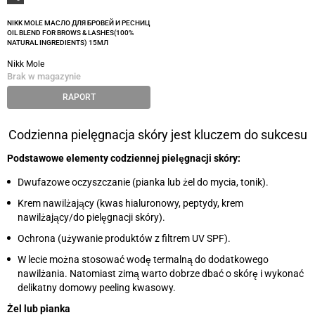
NIKK MOLE МАСЛО ДЛЯ БРОВЕЙ И РЕСНИЦ
OIL BLEND FOR BROWS & LASHES(100%
NATURAL INGREDIENTS) 15МЛ
Nikk Mole
Brak w magazynie
RAPORT
Codzienna pielęgnacja skóry jest kluczem do sukcesu
Podstawowe elementy codziennej pielęgnacji skóry:
Dwufazowe oczyszczanie (pianka lub żel do mycia, tonik).
Krem nawilżający (kwas hialuronowy, peptydy, krem
nawilżający/do pielęgnacji skóry).
Ochrona (używanie produktów z filtrem UV SPF).
W lecie można stosować wodę termalną do dodatkowego
nawilżania. Natomiast zimą warto dobrze dbać o skórę i wykonać
delikatny domowy peeling kwasowy.
Żel lub pianka