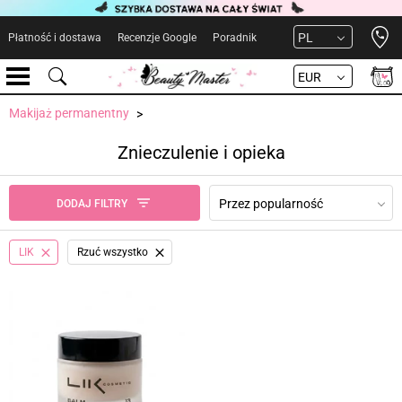
Open 
PL
Płatność i dostawa
Recenzje Google
Poradnik
EUR
Makijaż permanentny
Znieczulenie i opieka
Przez popularność
DODAJ FILTRY
LIK
Rzuć wszystko