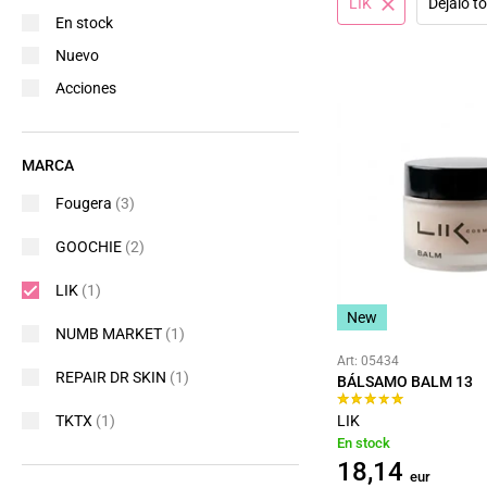
LIK
Déjalo t
En stock
Nuevo
Acciones
MARCA
Fougera
(3)
GOOCHIE
(2)
LIK
(1)
New
NUMB MARKET
(1)
Art: 05434
REPAIR DR SKIN
(1)
BÁLSAMO BALM 13
TKTX
(1)
LIK
En stock
18,14
eur