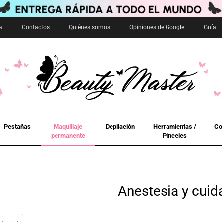
a
Contactos
Quiénes somos
Opiniones de Google
Guía
Pestañas
Maquillaje
Depilación
Herramientas /
Co
permanente
Pinceles
Anestesia y cuid