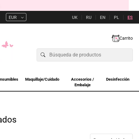
UK
RU
EN
PL
ES
EUR
Carrito
nsumibles
Maquillaje/Cuidado
Accesorios /
Desinfección
Embalaje
ados