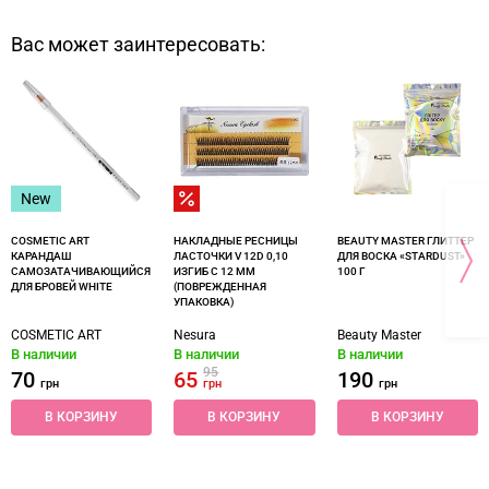
Вас может заинтересовать:
New
COSMETIC ART
НАКЛАДНЫЕ РЕСНИЦЫ
BEAUTY MASTER ГЛИТТЕР
КАРАНДАШ
ЛАСТОЧКИ V 12D 0,10
ДЛЯ ВОСКА «‎STARDUST»‎
САМОЗАТАЧИВАЮЩИЙСЯ
ИЗГИБ C 12 ММ
100 Г
ДЛЯ БРОВЕЙ WHITE
(ПОВРЕЖДЕННАЯ
УПАКОВКА)
COSMETIC ART
Nesura
Beauty Master
В наличии
В наличии
В наличии
95
70
65
190
грн
грн
грн
В КОРЗИНУ
В КОРЗИНУ
В КОРЗИНУ