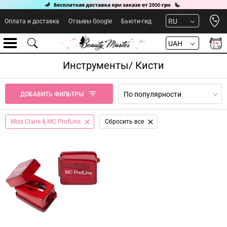
Open 
RU
Оплата и доставка
Отзывы Google
Бьюти-гид
UAH
Инструменты/ Кисти
По популярности
ДОБАВИТЬ ФИЛЬТРЫ
Miss Claire & MC ProfLine
Сбросить все