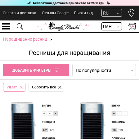
Open 
RU
Оплата и доставка
Отзывы Google
Бьюти-гид
UAH
Наращивание ресниц
Ресницы для наращивания
По популярности
ДОБАВИТЬ ФИЛЬТРЫ
VILMY
Сбросить все