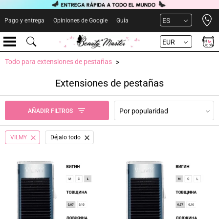
Open 
ES
Pago y entrega
Opiniones de Google
Guía
EUR
Todo para extensiones de pestañas
Extensiones de pestañas
Por popularidad
AÑADIR FILTROS
VILMY
Déjalo todo