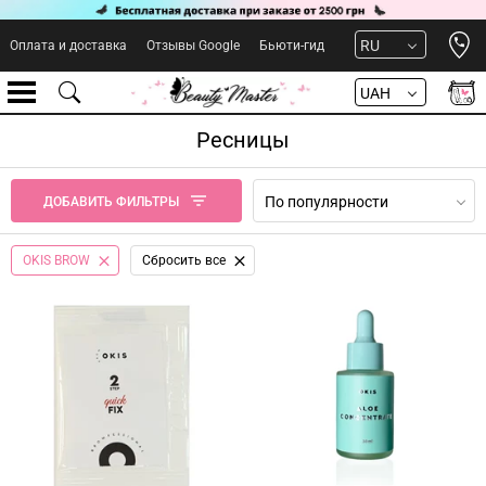
Open 
RU
Оплата и доставка
Отзывы Google
Бьюти-гид
UAH
Ресницы
По популярности
ДОБАВИТЬ ФИЛЬТРЫ
OKIS BROW
Сбросить все