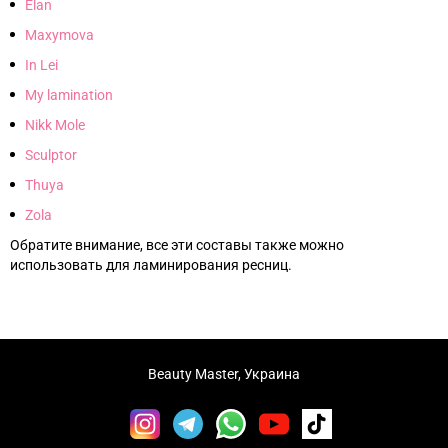
Elan
Maxymova
In Lei
My lamination
Nikk Mole
Sculptor
Thuya
Zola
Обратите внимание, все эти составы также можно
использовать для ламинирования ресниц.
Beauty Master, Украина