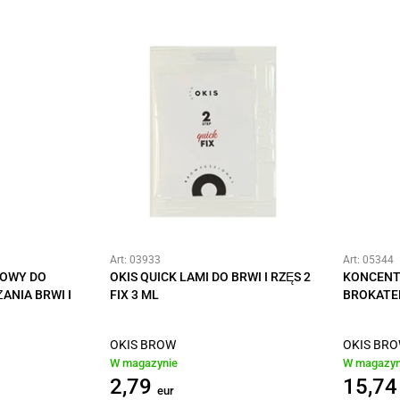
Art: 03933
Art: 05344
SOWY DO
OKIS QUICK LAMI DO BRWI I RZĘS 2
KONCENT
ANIA BRWI I
FIX 3 ML
BROKATE
OKIS BROW
OKIS BR
W magazynie
W magazyn
2,79
15,74
eur