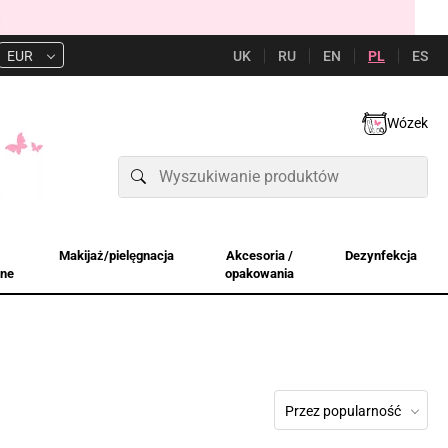
UK
RU
EN
PL
ES
EUR
Wózek
Makijaż/pielęgnacja
Akcesoria /
Dezynfekcja
jne
opakowania
Przez popularność