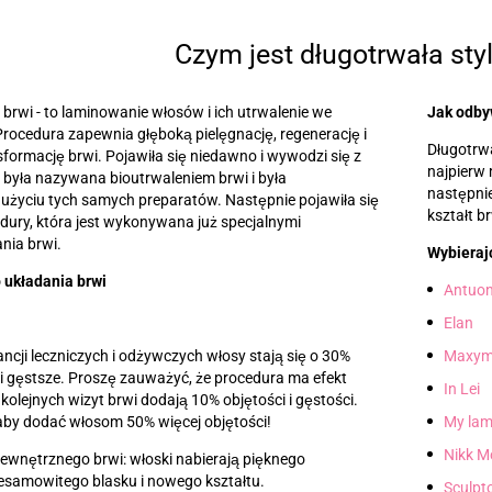
Czym jest długotrwała styl
 brwi
-
to laminowanie włosów i ich utrwalenie we
Jak odby
rocedura zapewnia głęboką pielęgnację, regenerację i
Długotrwa
ormację brwi. Pojawiła się niedawno i wywodzi się z
najpierw 
była nazywana bioutrwaleniem brwi i była
następnie
użyciu tych samych preparatów. Następnie pojawiła się
kształt br
dury, która jest wykonywana już specjalnymi
nia brwi.
Wybierajc
 układania brwi
Antuo
Elan
ancji leczniczych i odżywczych włosy stają się o 30%
Maxym
 i gęstsze. Proszę zauważyć, że procedura ma efekt
In Lei
olejnych wizyt brwi dodają 10% objętości i gęstości.
 aby dodać włosom 50% więcej objętości!
My lam
Nikk M
ewnętrznego brwi: włoski nabierają pięknego
iesamowitego blasku i nowego kształtu.
Sculpt