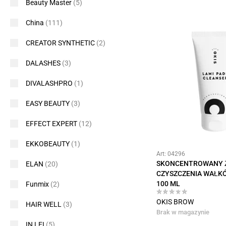
Beauty Master
(5)
China
(111)
CREATOR SYNTHETIC
(2)
DALASHES
(3)
DIVALASHPRO
(1)
EASY BEAUTY
(3)
EFFECT EXPERT
(12)
EKKOBEAUTY
(1)
Art: 04296
SKONCENTROWANY 
ELAN
(20)
CZYSZCZENIA WAŁKÓ
100 ML
Funmix
(2)
OKIS BROW
HAIR WELL
(3)
Brak w magazynie
IN LEI
(5)