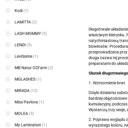
Kodi
(1)
LAMITTA
(2)
Długotrwałe układanie
LASH MOMMY
(5)
właściwym kierunku. P
natychmiastową transf
LENDI
(5)
biowłosów. Procedura 
przeprowadzana przy 
LeviSsime
(1)
druga nazwa tej proce
preparatami do układa
MB Natur O2Farm
(2)
Skutek długotrwałego
MGLASHES
(1)
1. Wzmocnienie brwi.
MIRADA
(12)
Dzięki działaniu subst
bardziej objętościowe
Miss Pavlova
(1)
kumulacyjny, podczas k
Wystarczą trzy sesje,
MOLEA
(5)
2. Poprawa wyglądu z
My Lamination
(1)
wyrazistego koloru, n