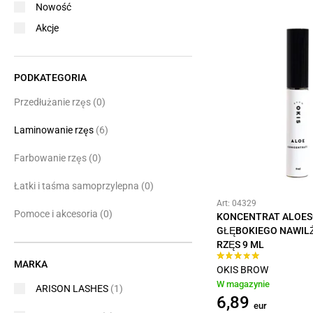
Nowość
Akcje
PODKATEGORIA
Przedłużanie rzęs
(0)
Laminowanie rzęs
(6)
Farbowanie rzęs
(0)
Łatki i taśma samoprzylepna
(0)
Art: 04329
Pomoce i akcesoria
(0)
KONCENTRAT ALOE
GŁĘBOKIEGO NAWILŻ
RZĘS 9 ML
MARKA
OKIS BROW
W magazynie
ARISON LASHES
(1)
6,89
eur