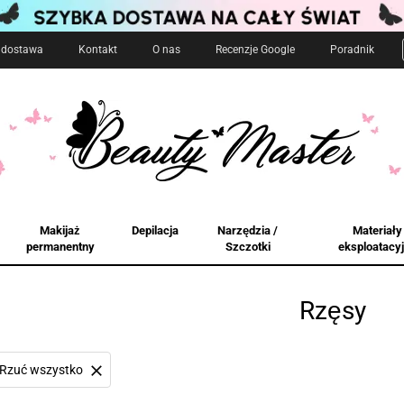
i dostawa
Kontakt
O nas
Recenzje Google
Poradnik
Makijaż
Depilacja
Narzędzia /
Materiały
permanentny
Szczotki
eksploatacy
Rzęsy
Rzuć wszystko