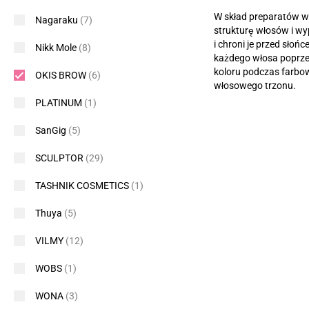
W skład preparatów wc
Nagaraku
(7)
strukturę włosów i wy
i chroni je przed słońc
Nikk Mole
(8)
każdego włosa poprze
koloru podczas farbow
OKIS BROW
(6)
włosowego trzonu.
PLATINUM
(1)
SanGig
(5)
SCULPTOR
(29)
TASHNIK COSMETICS
(1)
Thuya
(5)
VILMY
(12)
WOBS
(1)
WONA
(3)