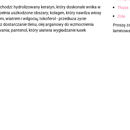
hodzi: hydrolizowany keratyn, który doskonale wnika w
Thuya
pełnia uszkodzone obszary; kolagen, który nawilża włosy
Zola
em, wiatrem i wilgocią; tokoferol - przedłuża życie
z dostarczanie tlenu; olej arganowy do wzmocnienia
Proszę z
ania; pantenol, który ułatwia wygładzanie łusek
laminowa