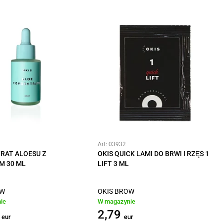
Art: 03932
RAT ALOESU Z
OKIS QUICK LAMI DO BRWI I RZĘS 1
M 30 ML
LIFT 3 ML
OW
OKIS BROW
ie
W magazynie
2,79
eur
eur