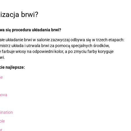
izacja brwi?
wa się procedura układania brwi?
łe układanie brwi w salonie zazwyczaj odbywa się w trzech etapach:
mistrz układa i utrwala brwi za pomocą specjalnych środków,
 farbuje włosy na odpowiedni kolor, a po zmyciu farby koryguje
wi.
ie najlepsze:
ne
ova
ination
ole
or