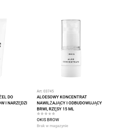
Art: 03745
ŻEL DO
ALOESOWY KONCENTRAT
W I NARZĘDZI
NAWILŻAJĄCY I ODBUDOWUJĄCY
BRWI, RZĘSY 15 ML
OKIS BROW
Brak w magazynie