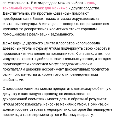
естественность. В этом разделе можно выбрать
тушь
,
тональный крем
,
спонж для макияжа
и другие средства.
Действительно, эти простые «девайсы» помогают
преобразиться в Ваших глазах и глазах окружающих за
считанные секунды. А если цель
—
покорить понравившегося
мужчину, то декоративная косметика станет хорошим
помощником в реализации задуманного.
Даже царица Древнего Египта Клеопатра использовала
древесный уголь и сурьму, чтобы подчеркнуть свою красоту и
произвести впечатление на поклонников. К счастью, с тех пор
индустрия красоты добилась значительных успехов, и сегодня
производители косметики могут предложить своим
покупателям широкий ассортимент декоративных продуктов
отличного качества и, кроме того, с гипоаллергенными
свойствами.
С помощью макияжа можно превратить даже самую обычную
девушку в настоящую королеву, но использование
декоративной косметики может дать и обратный результат.
Чтобы этого избежать, наносите макияж с умом. Помните, он
должен соответствовать мероприятию, которое Вы планируете
посетить, а также времени суток и Вашему возрасту.