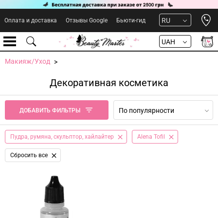
Open 
RU
Оплата и доставка
Отзывы Google
Бьюти-гид
UAH
Макияж/Уход
Декоративная косметика
По популярности
ДОБАВИТЬ ФИЛЬТРЫ
Пудра, румяна, скульптор, хайлайтер
Alena Tofil
Сбросить все