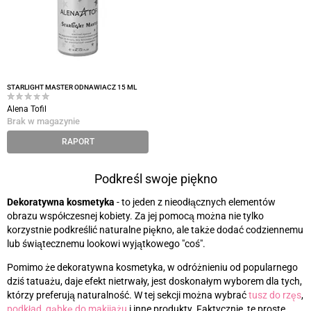
STARLIGHT MASTER ODNAWIACZ 15 ML
Alena Tofil
Brak w magazynie
RAPORT
Podkreśl swoje piękno
Dekoratywna kosmetyka
- to jeden z nieodłącznych elementów
obrazu współczesnej kobiety. Za jej pomocą można nie tylko
korzystnie podkreślić naturalne piękno, ale także dodać codziennemu
lub świątecznemu lookowi wyjątkowego "coś".
Pomimo że dekoratywna kosmetyka, w odróżnieniu od popularnego
dziś tatuażu, daje efekt nietrwały, jest doskonałym wyborem dla tych,
którzy preferują naturalność. W tej sekcji można wybrać
tusz do rzęs
,
podkład
,
gąbkę do makijażu
i inne produkty. Faktycznie, te proste