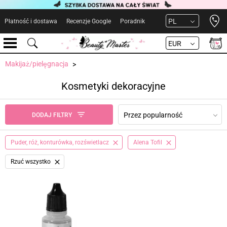
Open 
PL
Płatność i dostawa
Recenzje Google
Poradnik
EUR
Makijaż/pielęgnacja
Kosmetyki dekoracyjne
Przez popularność
DODAJ FILTRY
Puder, róż, konturówka, rozświetlacz
Alena Tofil
Rzuć wszystko