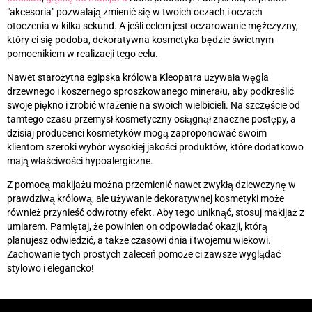
"akcesoria" pozwalają zmienić się w twoich oczach i oczach
otoczenia w kilka sekund. A jeśli celem jest oczarowanie mężczyzny,
który ci się podoba, dekoratywna kosmetyka będzie świetnym
pomocnikiem w realizacji tego celu.
Nawet starożytna egipska królowa Kleopatra używała węgla
drzewnego i koszernego sproszkowanego minerału, aby podkreślić
swoje piękno i zrobić wrażenie na swoich wielbicieli. Na szczęście od
tamtego czasu przemysł kosmetyczny osiągnął znaczne postępy, a
dzisiaj producenci kosmetyków mogą zaproponować swoim
klientom szeroki wybór wysokiej jakości produktów, które dodatkowo
mają właściwości hypoalergiczne.
Z pomocą makijażu można przemienić nawet zwykłą dziewczynę w
prawdziwą królową, ale używanie dekoratywnej kosmetyki może
również przynieść odwrotny efekt. Aby tego uniknąć, stosuj makijaż z
umiarem. Pamiętaj, że powinien on odpowiadać okazji, którą
planujesz odwiedzić, a także czasowi dnia i twojemu wiekowi.
Zachowanie tych prostych zaleceń pomoże ci zawsze wyglądać
stylowo i elegancko!