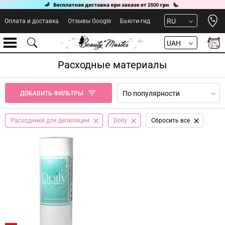
Open 
RU
Оплата и доставка
Отзывы Google
Бьюти-гид
UAH
Расходные материалы
По популярности
ДОБАВИТЬ ФИЛЬТРЫ
Расходники для депиляции
Doily
Сбросить все