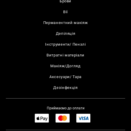
Брови
Вії
Перманентний макіяж
Депіляція
Інструменти/ Пензлі
Витратні матеріали
Макіяж/Догляд
Аксесуари/ Тара
Дезінфекція
Приймаємо до оплати