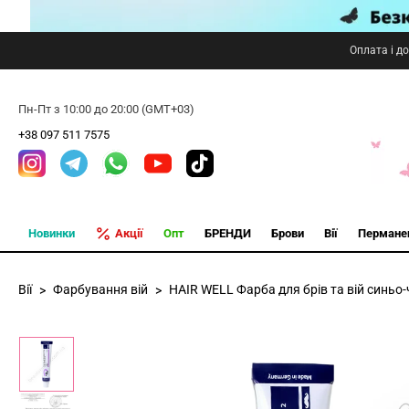
Оплата і д
Пн-Пт з 10:00 до 20:00 (GMT+03)
+38 097 511 7575
Новинки
Акції
Опт
БРЕНДИ
Брови
Вії
Пермане
Вії
Фарбування вій
HAIR WELL Фарба для брів та вій синьо-