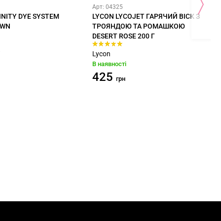
Арт: 04325
INITY DYE SYSTEM
LYCON LYCOJET ГАРЯЧИЙ ВІСК З
OWN
ТРОЯНДОЮ ТА РОМАШКОЮ
DESERT ROSE 200 Г
W
Lycon
В наявності
425
грн