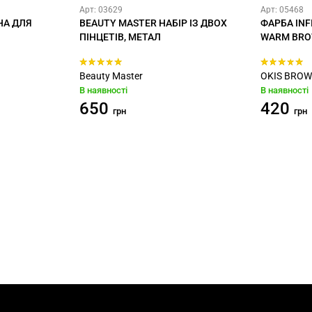
Арт: 03629
Арт: 05468
НА ДЛЯ
BEAUTY MASTER НАБІР ІЗ ДВОХ
ФАРБА INF
ПІНЦЕТІВ, МЕТАЛ
WARM BR
Beauty Master
OKIS BRO
В наявності
В наявності
650
420
грн
грн