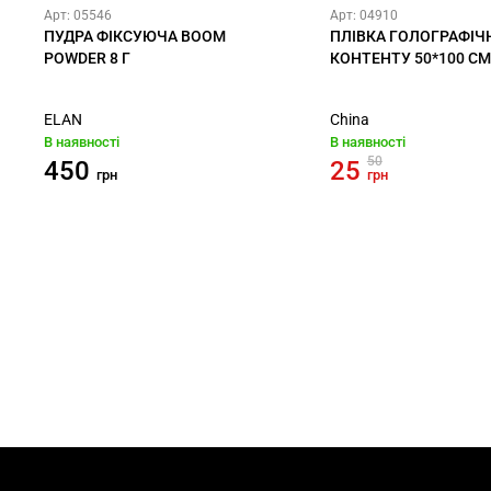
Арт: 05546
Арт: 04910
ПУДРА ФІКСУЮЧА BOOM
ПЛІВКА ГОЛОГРАФІЧ
POWDER 8 Г
КОНТЕНТУ 50*100 CM
ELAN
China
В наявності
В наявності
50
450
25
грн
грн