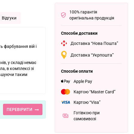
100% гарантія
Відгуки
оригінальна продукція
Способи доставки
Доставка “Нова Пошта”
ть фарбування вій і
Доставка “Укрпошта”
нів, у складі немає
а, в комплексі зі
Способи оплати
льшуючи таким
Apple Pay
Картою “Master Card”
Картою “Visa”
ПЕРЕВІРИТИ
Готівкою при
самовивозі