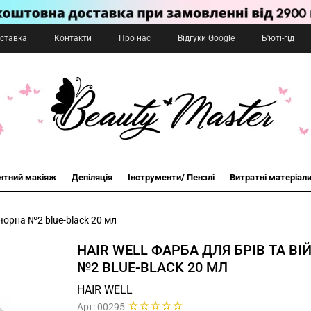
оставка
Контакти
Про нас
Відгуки Google
Б'юті-гід
нтний макіяж
Депіляція
Інструменти/ Пензлі
Витратні матеріал
чорна №2 blue-black 20 мл
HAIR WELL ФАРБА ДЛЯ БРІВ ТА В
№2 BLUE-BLACK 20 МЛ
HAIR WELL
Арт: 00295