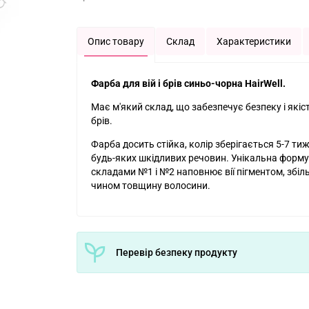
Опис товару
Склад
Характеристики
Фарба для вій і брів синьо-чорна HairWell.
Має м'який склад, що забезпечує безпеку і якіс
брів.
Фарба досить стійка, колір зберігається 5-7 тиж
будь-яких шкідливих речовин. Унікальна формул
складами №1 і №2 наповнює вії пігментом, збі
чином товщину волосини.
Перевір безпеку продукту