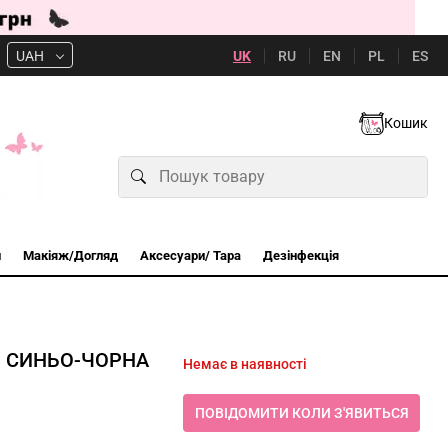
UK
RU
EN
PL
ES
UAH
Кошик
и
Макіяж/Догляд
Аксесуари/ Тара
Дезінфекція
ІЙ СИНЬО-ЧОРНА
Немає в наявності
ПОВІДОМИТИ КОЛИ З'ЯВИТЬСЯ