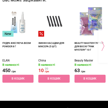
Вас може зацікавити:
New
ПУДРА ФІКСУЮЧА BOOM
ЗМІННІ НАСАДКИ ДЛЯ
BEAUTY MASTER ГЛІТТЕР
POWDER 8 Г
МІКСЕРА (5 ШТ)
ДЛЯ ВОСКУ "PINK
MYSTERY" 10 Г
ELAN
China
Beauty Master
В наявності
В наявності
В наявності
20
450
10
63
грн
грн
грн
В КОШИК
В КОШИК
В КОШИК