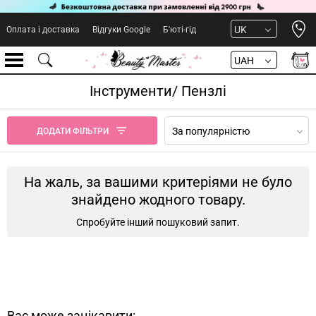
Open 
UK
Оплата і доставка
Відгуки Google
Б'юті-гід
UAH
Інструменти/ Пензлі
За популярністю
ДОДАТИ ФІЛЬТРИ
На жаль, за вашими критеріями не було
знайдено жодного товару.
Спробуйте інший пошуковий запит.