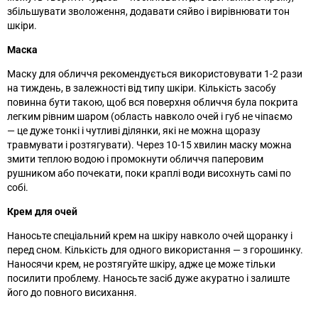
збільшувати зволоження, додавати сяйво і вирівнювати тон
шкіри.
Маска
Маску для обличчя рекомендується використовувати 1-2 рази
на тиждень, в залежності від типу шкіри. Кількість засобу
повинна бути такою, щоб вся поверхня обличчя була покрита
легким рівним шаром (область навколо очей і губ не чіпаємо
—
це дуже тонкі і чутливі ділянки, які не можна щоразу
травмувати і розтягувати). Через 10-15 хвилин маску можна
змити теплою водою і промокнути обличчя паперовим
рушником або почекати, поки краплі води висохнуть самі по
собі.
Крем для очей
Наносьте спеціальний крем на шкіру навколо очей щоранку і
перед сном. Кількість для одного використання
— з
горошинку.
Наносячи крем, не розтягуйте шкіру, адже це може тільки
посилити проблему. Наносьте засіб дуже акуратно і залиште
його до повного висихання.