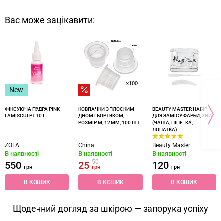
Вас може зацікавити:
New
ФІКСУЮЧА ПУДРА PINK
КОВПАЧКИ З ПЛОСКИМ
BEAUTY MASTER НАБІР
LAMISCULPT 10 Г
ДНОМ І БОРТИКОМ,
ДЛЯ ЗАМІСУ ФАРБИ, ХНИ
РОЗМІР M, 12 ММ, 100 ШТ
(ЧАША, ПІПЕТКА,
ЛОПАТКА)
ZOLA
China
Beauty Master
В наявності
В наявності
В наявності
50
550
25
120
грн
грн
грн
В КОШИК
В КОШИК
В КОШИК
Щоденний догляд за шкірою — запорука успіху