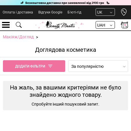
Open 
UK
Оплата і доставка
Відгуки Google
Б'юті-гід
UAH
Макіяж/Догляд
Доглядова косметика
За популярністю
ДОДАТИ ФІЛЬТРИ
На жаль, за вашими критеріями не було
знайдено жодного товару.
Спробуйте інший пошуковий запит.