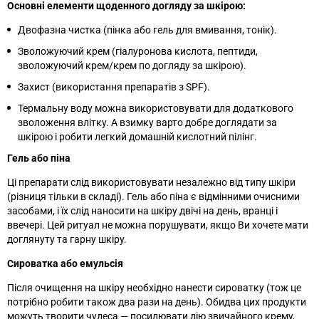
Основні елементи щоденного догляду за шкірою:
Двофазна чистка (пінка або гель для вмивання, тонік).
Зволожуючий крем (гіалуронова кислота, пептиди,
зволожуючий крем/крем по догляду за шкірою).
Захист (використання препаратів з SPF).
Термальну воду можна використовувати для додаткового
зволоження влітку. А взимку варто добре доглядати за
шкірою і робити легкий домашній кислотний пілінг.
Гель або піна
Ці препарати слід використовувати незалежно від типу шкіри
(різниця тільки в складі). Гель або піна є відмінними очисними
засобами, і їх слід наносити на шкіру двічі на день, вранці і
ввечері. Цей ритуал не можна порушувати, якщо Ви хочете мати
доглянуту та гарну шкіру.
Сироватка або емульсія
Після очищення на шкіру необхідно нанести сироватку (тож це
потрібно робити також два рази на день). Обидва цих продукти
можуть творити чудеса
—
посилювати дію звичайного крему,