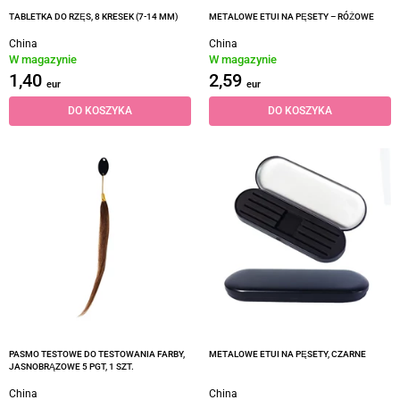
TABLETKA DO RZĘS, 8 KRESEK (7-14 MM)
METALOWE ETUI NA PĘSETY – RÓŻOWE
China
China
W magazynie
W magazynie
1,40
2,59
eur
eur
DO KOSZYKA
DO KOSZYKA
PASMO TESTOWE DO TESTOWANIA FARBY,
METALOWE ETUI NA PĘSETY, CZARNE
JASNOBRĄZOWE 5 PGT, 1 SZT.
China
China