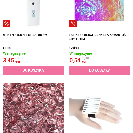
WENTYLATOR NEBULIZATOR 2W1
FOLIA HOLOGRAFICZNA DLA ZAWARTOŚCI
50*100 CM
China
China
W magazynie
W magazynie
6,05
1,08
3,45
0,54
eur
eur
DO KOSZYKA
DO KOSZYKA