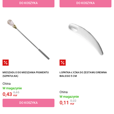
DO KOSZYKA
DO KOSZYKA
MIESZADŁO DO MIESZANIA PIGMENTU
ŁOPATKA-ŁYŻKA DO ZESTAWU DREWNA
(SZPATUŁKA)
BIAŁEGO 5 CM
China
W magazynie
China
0,65
0,43
eur
W magazynie
0,22
0,11
DO KOSZYKA
eur