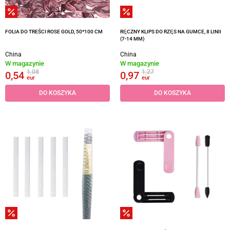
FOLIA DO TREŚCI ROSE GOLD, 50*100 CM
RĘCZNY KLIPS DO RZĘS NA GUMCE, 8 LINII
(7-14 MM)
China
China
W magazynie
W magazynie
1,08
1,27
0,54
0,97
eur
eur
DO KOSZYKA
DO KOSZYKA