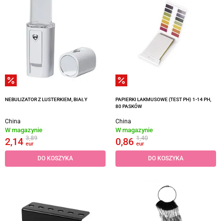
NEBULIZATOR Z LUSTERKIEM, BIAŁY
PAPIERKI LAKMUSOWE (TEST PH) 1-14 PH,
80 PASKÓW
China
China
W magazynie
W magazynie
3,89
1,40
2,14
0,86
eur
eur
DO KOSZYKA
DO KOSZYKA