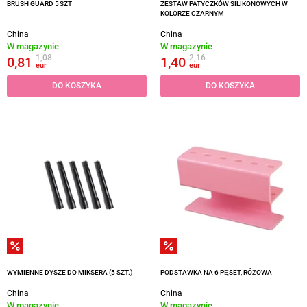
BRUSH GUARD 5 SZT
ZESTAW PATYCZKÓW SILIKONOWYCH W
KOLORZE CZARNYM
China
China
W magazynie
W magazynie
1,08
2,16
0,81
1,40
eur
eur
DO KOSZYKA
DO KOSZYKA
WYMIENNE DYSZE DO MIKSERA (5 SZT.)
PODSTAWKA NA 6 PĘSET, RÓŻOWA
China
China
W magazynie
W magazynie