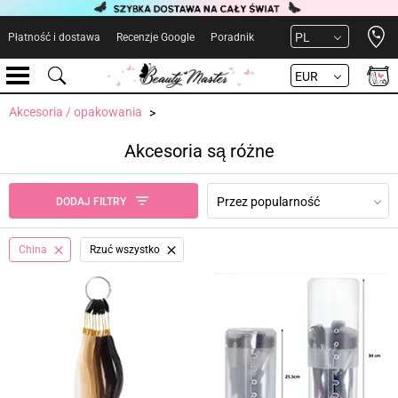
Open 
PL
Płatność i dostawa
Recenzje Google
Poradnik
EUR
Akcesoria / opakowania
Akcesoria są różne
Przez popularność
DODAJ FILTRY
China
Rzuć wszystko