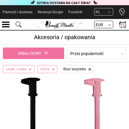
Open 
PL
Płatność i dostawa
Recenzje Google
Poradnik
EUR
Akcesoria / opakowania
Przez popularność
DODAJ FILTRY
Linijki i cyrkle
China
Rzuć wszystko