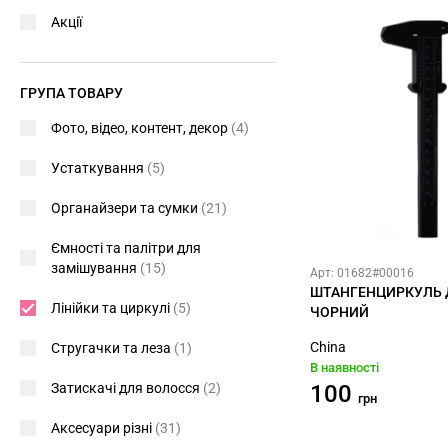
Акції
ГРУПА ТОВАРУ
Фото, відео, контент, декор
(4)
Устаткування
(5)
Органайзери та сумки
(21)
Ємності та палітри для
замішування
(15)
Арт: 01682#00016
ШТАНГЕНЦИРКУЛЬ Д
Лінійки та циркулі
(5)
ЧОРНИЙ
China
Стругачки та леза
(1)
В наявності
Затискачі для волосся
(2)
100
грн
Аксесуари різні
(31)