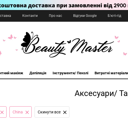
оставка
Контакти
Про нас
Відгуки Google
Б'юті-гід
нтний макіяж
Депіляція
Інструменти/ Пензлі
Витратні матеріал
Аксесуари/ Т
China
Cкинути все