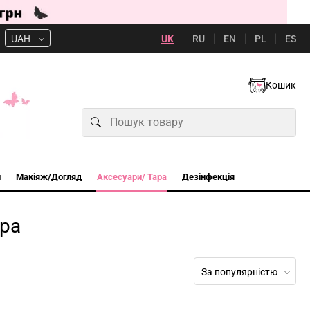
UK
RU
EN
PL
ES
UAH
Кошик
и
Макіяж/Догляд
Аксесуари/ Тара
Дезінфекція
ара
За популярністю