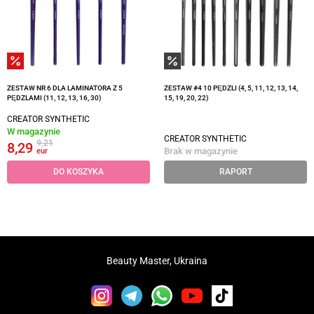
ZESTAW NR 6 DLA LAMINATORA Z 5
ZESTAW #4 10 PĘDZLI (4, 5, 11, 12, 13, 14,
PĘDZLAMI (11, 12, 13, 16, 30)
15, 19, 20, 22)
CREATOR SYNTHETIC
W magazynie
CREATOR SYNTHETIC
9,21
8,29
Brak w magazynie
eur
DO KOSZYKA
RAPORT
Beauty Master, Ukraina