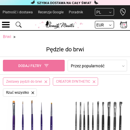
Open 
PL
Płatność i dostawa
Recenzje Google
Poradnik
EUR
Brwi
Pędzle do brwi
Przez popularność
DODAJ FILTRY
Zestawy pędzli do brwi
CREATOR SYNTHETIC
Rzuć wszystko