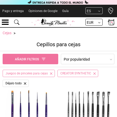
Open 
ES
Pago y entrega
Opiniones de Google
Guía
EUR
Cejas
Cepillos para cejas
Por popularidad
AÑADIR FILTROS
Juegos de pinceles para cejas
CREATOR SYNTHETIC
Déjalo todo