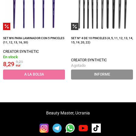
SET №6 PARA LAMINADOR CON 5 PINCELES
SET Nº 4 DE 10 PINCELES (4, 5, 11, 12, 13, 14,
(11, 12, 13, 16, 30)
15, 19, 20, 22)
CREATOR SYNTHETIC
En stock
CREATOR SYNTHETIC
9,21
8,29
Agotado
eur
A LA BOLSA
INFORME
Beauty Master, Ucrania