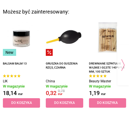
Możesz być zainteresowany:
New
BALSAM BALM 13
GRUSZKA DO SUSZENIA
DREWNIANE SZPATUŁKI
RZĘS, CZARNA
WĄSKIE I GĘSTE 140*6*1,8
MM, 100 SZTUK
LIK
China
Beauty Master
W magazynie
W magazynie
W magazynie
0,78
18,14
0,32
1,19
eur
eur
eur
DO KOSZYKA
DO KOSZYKA
DO KOSZYKA