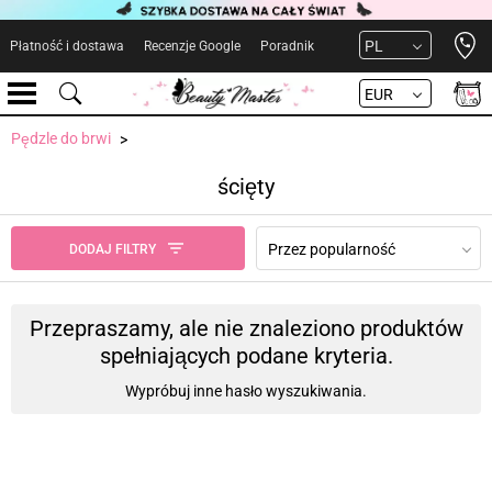
Open 
PL
Płatność i dostawa
Recenzje Google
Poradnik
EUR
Pędzle do brwi
ścięty
Przez popularność
DODAJ FILTRY
Przepraszamy, ale nie znaleziono produktów
spełniających podane kryteria.
Wypróbuj inne hasło wyszukiwania.