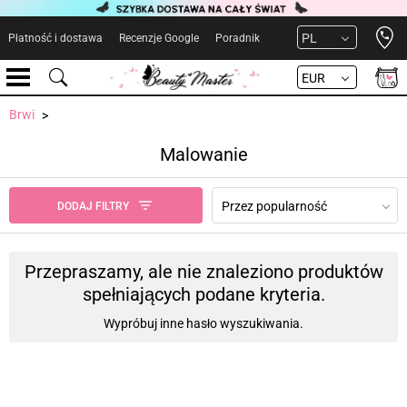
Open 
PL
Płatność i dostawa
Recenzje Google
Poradnik
EUR
Brwi
Malowanie
Przez popularność
DODAJ FILTRY
Przepraszamy, ale nie znaleziono produktów
spełniających podane kryteria.
Wypróbuj inne hasło wyszukiwania.