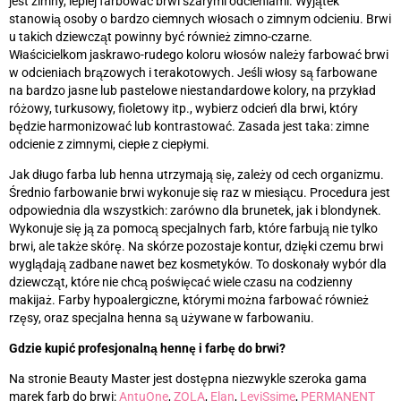
jest zimny, lepiej farbować brwi szarymi odcieniami. Wyjątek
stanowią osoby o bardzo ciemnych włosach o zimnym odcieniu. Brwi
u takich dziewcząt powinny być również zimno-czarne.
Właścicielkom jaskrawo-rudego koloru włosów należy farbować brwi
w odcieniach brązowych i terakotowych. Jeśli włosy są farbowane
na bardzo jasne lub pastelowe niestandardowe kolory, na przykład
różowy, turkusowy, fioletowy itp., wybierz odcień dla brwi, który
będzie harmonizować lub kontrastować. Zasada jest taka: zimne
odcienie z zimnymi, ciepłe z ciepłymi.
Jak długo farba lub henna utrzymają się, zależy od cech organizmu.
Średnio farbowanie brwi wykonuje się raz w miesiącu. Procedura jest
odpowiednia dla wszystkich: zarówno dla brunetek, jak i blondynek.
Wykonuje się ją za pomocą specjalnych farb, które farbują nie tylko
brwi, ale także skórę. Na skórze pozostaje kontur, dzięki czemu brwi
wyglądają zadbane nawet bez kosmetyków. To doskonały wybór dla
dziewcząt, które nie chcą poświęcać wiele czasu na codzienny
makijaż. Farby hypoalergiczne, którymi można farbować również
rzęsy, oraz specjalna henna są używane w farbowaniu.
Gdzie kupić profesjonalną hennę i farbę do brwi?
Na stronie Beauty Master jest dostępna niezwykle szeroka gama
marek farb do brwi:
AntuOne
,
ZOLA
,
Elan
,
LeviSsime
,
PERMANENT