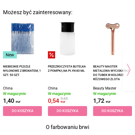
Możesz być zainteresowany:
New
NIEBIESKIE PĘDZLE
PRZEZROCZYSTA BUTELKA
BEAUTY MASTER
NYLONOWE Z BROKATEM, 1
Z POMPKĄ NA PŁYN 80 ML
METALOWA WYCISKARKA
SZT. 50 SZT.
DO TUBEK W KOLORZE
RÓŻOWEGO ZŁOTA
China
China
Beauty Master
W magazynie
W magazynie
W magazynie
0,65
1,40
0,54
1,72
eur
eur
eur
DO KOSZYKA
DO KOSZYKA
DO KOSZYKA
O farbowaniu brwi