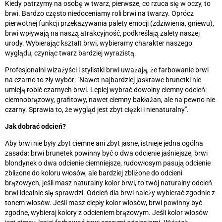
Kiedy patrzymy na osobę w twarz, pierwsze, co rzuca się w oczy, to
brwi. Bardzo często niedoceniamy roli brwi na twarzy. Oprócz
pierwotnej funkcji przekazywania palety emocji (zdziwienia, gniewu),
brwi wpływają na naszą atrakcyjność, podkreślają zalety naszej
urody. Wybierając kształt brwi, wybieramy charakter naszego
wyglądu, czyniąc twarz bardziej wyrazistą.
Profesjonalni wizażyści i stylistki brwi uważają, że farbowanie brwi
na czarno to zły wybór: "Nawet najbardziej jaskrawe brunetki nie
umieją robić czarnych brwi. Lepiej wybrać dowolny ciemny odcień:
ciemnobrązowy, grafitowy, nawet ciemny bakłażan, ale na pewno nie
czarny. Sprawia to, że wygląd jest zbyt ciężki i nienaturalny".
Jak dobrać odcień?
Aby brwi nie były zbyt ciemne ani zbyt jasne, istnieje jedna ogólna
zasada: brwi brunetek powinny być o dwa odcienie jaśniejsze, brwi
blondynek o dwa odcienie ciemniejsze, rudowłosym pasują odcienie
zbliżone do koloru włosów, ale bardziej zbliżone do odcieni
brązowych, jeśli masz naturalny kolor brwi, to twój naturalny odcień
brwi idealnie się sprawdzi. Odcień dla brwi należy wybierać zgodnie z
tonem włosów. Jeśli masz ciepły kolor włosów, brwi powinny być
zgodne, wybieraj kolory z odcieniem brązowym. Jeśli kolor włosów