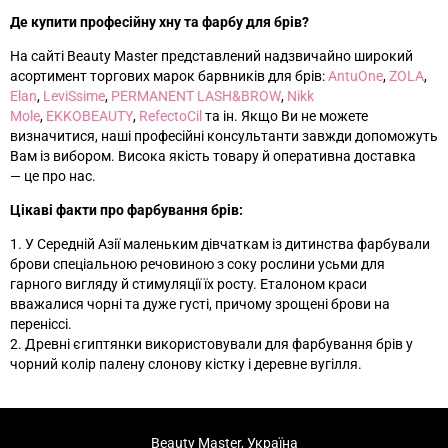
Де купити професійну хну та фарбу для брів?
На сайті Beauty Master представлений надзвичайно широкий
асортимент торгових марок барвників для брів:
AntuOne
,
ZOLA
,
Elan
,
LeviSsime
,
PERMANENT LASH&BROW
,
Nikk
Mole
,
EKKOBEAUTY
,
RefectoCil
та ін
. Якщо Ви не можете
визначитися, наші професійні консультанти завжди допоможуть
Вам із вибором. Висока якість товару й оперативна доставка
—
це про нас.
Цікаві факти про фарбування брів:
1. У Середній Азії маленьким дівчаткам із дитинства фарбували
брови спеціальною речовиною з соку рослини усьми для
гарного вигляду й стимуляції їх росту. Еталоном краси
вважалися чорні та дуже густі, причому зрощені брови на
переніссі.
2. Древні єгиптянки використовували для фарбування брів у
чорний колір палену слонову кістку і деревне вугілля.
Beauty Master, Україна