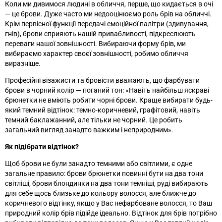
Коли ми дивимося людині в обличчя, перше, що кидається в очі
—
це брови. Дуже часто ми недооцінюємо роль брів на обличчі.
Крім первісної функції передачі емоційної палітри (здивування,
гнів), брови сприяють нашій привабливості, підкреслюють
переваги нашої зовнішності. Вибираючи форму брів, ми
вибираємо характер своєї зовнішності, робимо обличчя
виразніше.
Професійні візажисти та бровісти вважають, що фарбувати
брови в чорний колір
—
поганий тон: «Навіть найбільш яскраві
брюнетки не вміють робити чорні брови. Краще вибирати будь-
який темний відтінок: темно-коричневий, графітовий, навіть
темний баклажанний, але тільки не чорний. Це робить
загальний вигляд занадто важким і неприродним
»
.
Як підібрати відтінок?
Щоб брови не були занадто темними або світлими, є одне
загальне правило: брови брюнетки повинні бути на два тони
світліші, брови блондинки на два тони темніші, руді вибирають
для себе щось близьке до кольору волосся, але ближче до
коричневого відтінку, якщо у Вас нефарбоване волосся, то Ваш
природний колір брів підійде ідеально. Відтінок для брів потрібно