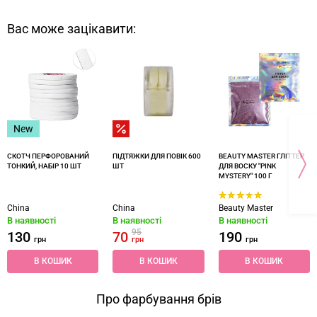
Вас може зацікавити:
New
СКОТЧ ПЕРФОРОВАНИЙ
ПІДТЯЖКИ ДЛЯ ПОВІК 600
BEAUTY MASTER ГЛІТТЕР
ТОНКИЙ, НАБІР 10 ШТ
ШТ
ДЛЯ ВОСКУ "PINK
MYSTERY" 100 Г
China
China
Beauty Master
В наявності
В наявності
В наявності
95
130
70
190
грн
грн
грн
В КОШИК
В КОШИК
В КОШИК
Про фарбування брів