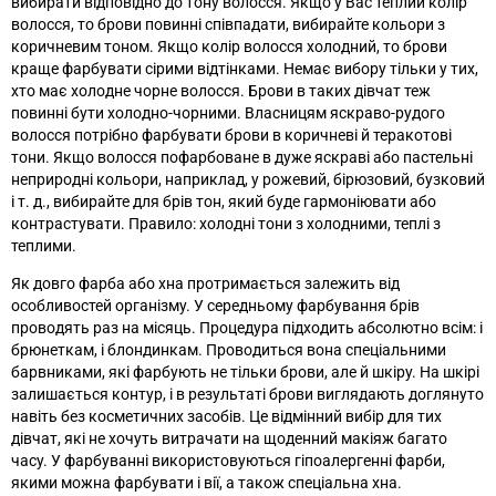
вибирати відповідно до тону волосся. Якщо у Вас теплий колір
волосся, то брови повинні співпадати, вибирайте кольори з
коричневим тоном. Якщо колір волосся холодний, то брови
краще фарбувати сірими відтінками. Немає вибору тільки у тих,
хто має холодне чорне волосся. Брови в таких дівчат теж
повинні бути холодно-чорними. Власницям яскраво-рудого
волосся потрібно фарбувати брови в коричневі й теракотові
тони. Якщо волосся пофарбоване в дуже яскраві або пастельні
неприродні кольори, наприклад, у рожевий, бірюзовий, бузковий
і т. д., вибирайте для брів тон, який буде гармоніювати або
контрастувати. Правило: холодні тони з холодними, теплі з
теплими.
Як довго фарба або хна протримається залежить від
особливостей організму. У середньому фарбування брів
проводять раз на місяць. Процедура підходить абсолютно всім: і
брюнеткам, і блондинкам. Проводиться вона спеціальними
барвниками, які фарбують не тільки брови, але й шкіру. На шкірі
залишається контур, і в результаті брови виглядають доглянуто
навіть без косметичних засобів. Це відмінний вибір для тих
дівчат, які не хочуть витрачати на щоденний макіяж багато
часу. У фарбуванні використовуються гіпоалергенні фарби,
якими можна фарбувати і вії, а також спеціальна хна.