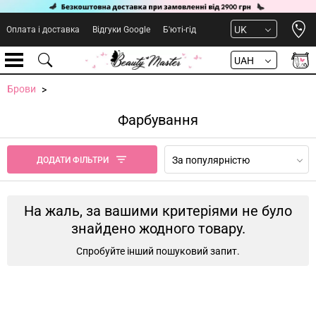
Open 
UK
Оплата і доставка
Відгуки Google
Б'юті-гід
UAH
Брови
Фарбування
За популярністю
ДОДАТИ ФІЛЬТРИ
На жаль, за вашими критеріями не було
знайдено жодного товару.
Спробуйте інший пошуковий запит.