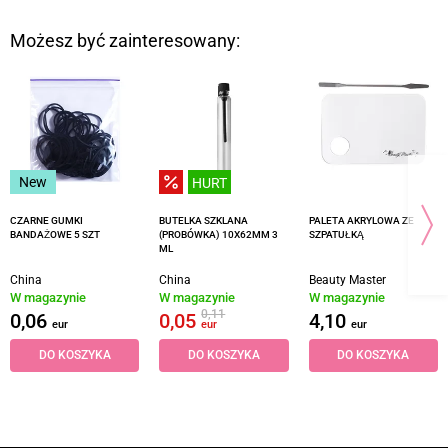
Możesz być zainteresowany:
New
HURT
CZARNE GUMKI
BUTELKA SZKLANA
PALETA AKRYLOWA ZE
BANDAŻOWE 5 SZT
(PROBÓWKA) 10X62MM 3
SZPATUŁKĄ
ML
China
China
Beauty Master
W magazynie
W magazynie
W magazynie
0,11
0,06
0,05
4,10
eur
eur
eur
DO KOSZYKA
DO KOSZYKA
DO KOSZYKA