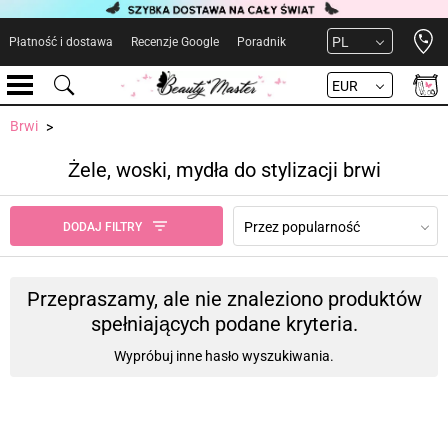
Open 
PL
Płatność i dostawa
Recenzje Google
Poradnik
EUR
Brwi
Żele, woski, mydła do stylizacji brwi
Przez popularność
DODAJ FILTRY
Przepraszamy, ale nie znaleziono produktów
spełniających podane kryteria.
Wypróbuj inne hasło wyszukiwania.