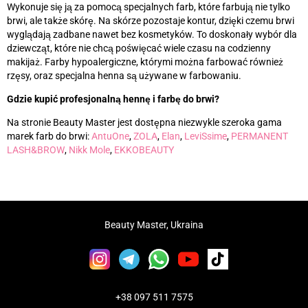
Wykonuje się ją za pomocą specjalnych farb, które farbują nie tylko
brwi, ale także skórę. Na skórze pozostaje kontur, dzięki czemu brwi
wyglądają zadbane nawet bez kosmetyków. To doskonały wybór dla
dziewcząt, które nie chcą poświęcać wiele czasu na codzienny
makijaż. Farby hypoalergiczne, którymi można farbować również
rzęsy, oraz specjalna henna są używane w farbowaniu.
Gdzie kupić profesjonalną hennę i farbę do brwi?
Na stronie Beauty Master jest dostępna niezwykle szeroka gama
marek farb do brwi:
AntuOne
,
ZOLA
,
Elan
,
LeviSsime
,
PERMANENT
LASH&BROW
,
Nikk Mole
,
EKKOBEAUTY
Beauty Master, Ukraina
+38 097 511 7575