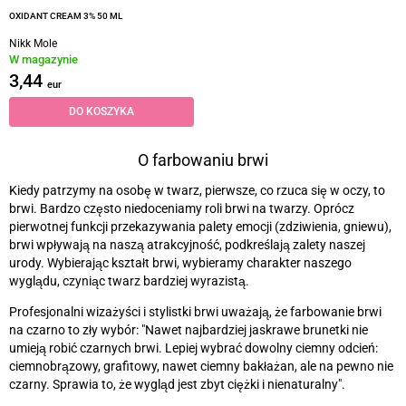
OXIDANT CREAM 3% 50 ML
Nikk Mole
W magazynie
3,44
eur
DO KOSZYKA
O farbowaniu brwi
Kiedy patrzymy na osobę w twarz, pierwsze, co rzuca się w oczy, to
brwi. Bardzo często niedoceniamy roli brwi na twarzy. Oprócz
pierwotnej funkcji przekazywania palety emocji (zdziwienia, gniewu),
brwi wpływają na naszą atrakcyjność, podkreślają zalety naszej
urody. Wybierając kształt brwi, wybieramy charakter naszego
wyglądu, czyniąc twarz bardziej wyrazistą.
Profesjonalni wizażyści i stylistki brwi uważają, że farbowanie brwi
na czarno to zły wybór: "Nawet najbardziej jaskrawe brunetki nie
umieją robić czarnych brwi. Lepiej wybrać dowolny ciemny odcień:
ciemnobrązowy, grafitowy, nawet ciemny bakłażan, ale na pewno nie
czarny. Sprawia to, że wygląd jest zbyt ciężki i nienaturalny".