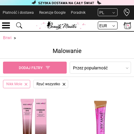
Open 
PL
Płatność i dostawa
Recenzje Google
Poradnik
EUR
Brwi
Malowanie
Przez popularność
DODAJ FILTRY
Nikk Mole
Rzuć wszystko