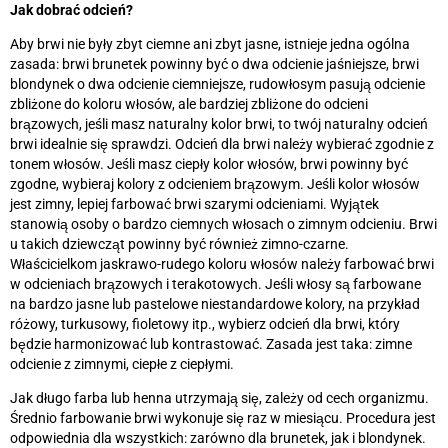
Jak dobrać odcień?
Aby brwi nie były zbyt ciemne ani zbyt jasne, istnieje jedna ogólna
zasada: brwi brunetek powinny być o dwa odcienie jaśniejsze, brwi
blondynek o dwa odcienie ciemniejsze, rudowłosym pasują odcienie
zbliżone do koloru włosów, ale bardziej zbliżone do odcieni
brązowych, jeśli masz naturalny kolor brwi, to twój naturalny odcień
brwi idealnie się sprawdzi. Odcień dla brwi należy wybierać zgodnie z
tonem włosów. Jeśli masz ciepły kolor włosów, brwi powinny być
zgodne, wybieraj kolory z odcieniem brązowym. Jeśli kolor włosów
jest zimny, lepiej farbować brwi szarymi odcieniami. Wyjątek
stanowią osoby o bardzo ciemnych włosach o zimnym odcieniu. Brwi
u takich dziewcząt powinny być również zimno-czarne.
Właścicielkom jaskrawo-rudego koloru włosów należy farbować brwi
w odcieniach brązowych i terakotowych. Jeśli włosy są farbowane
na bardzo jasne lub pastelowe niestandardowe kolory, na przykład
różowy, turkusowy, fioletowy itp., wybierz odcień dla brwi, który
będzie harmonizować lub kontrastować. Zasada jest taka: zimne
odcienie z zimnymi, ciepłe z ciepłymi.
Jak długo farba lub henna utrzymają się, zależy od cech organizmu.
Średnio farbowanie brwi wykonuje się raz w miesiącu. Procedura jest
odpowiednia dla wszystkich: zarówno dla brunetek, jak i blondynek.