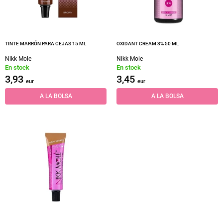
TINTE MARRÓN PARA CEJAS 15 ML
OXIDANT CREAM 3% 50 ML
Nikk Mole
Nikk Mole
En stock
En stock
3,93
3,45
eur
eur
A LA BOLSA
A LA BOLSA