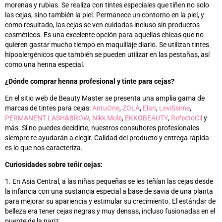
morenas y rubias. Se realiza con tintes especiales que tiñen no solo
las cejas, sino también la piel. Permanece un contorno en la piel, y
como resultado, las cejas se ven cuidadas incluso sin productos
cosméticos. Es una excelente opción para aquellas chicas que no
quieren gastar mucho tiempo en maquillaje diario. Se utilizan tintes
hipoalergénicos que también se pueden utilizar en las pestañas, así
como una henna especial.
¿Dónde comprar henna profesional y tinte para cejas?
En el sitio web de Beauty Master se presenta una amplia gama de
marcas de tintes para cejas:
AntuOne
,
ZOLA
,
Elan
,
LeviSsime
,
PERMANENT LASH&BROW
,
Nikk Mole
,
EKKOBEAUTY
,
RefectoCil
y
más
. Si no puedes decidirte, nuestros consultores profesionales
siempre te ayudarán a elegir. Calidad del producto y entrega rápida
es
lo que nos caracteriza.
Curiosidades sobre teñir cejas:
1. En Asia Central, a las niñas pequeñas se les teñían las cejas desde
la infancia con una sustancia especial a base de savia de una planta
para mejorar su apariencia y estimular su crecimiento. El estándar de
belleza era tener cejas negras y muy densas, incluso fusionadas en el
puente de la nariz.