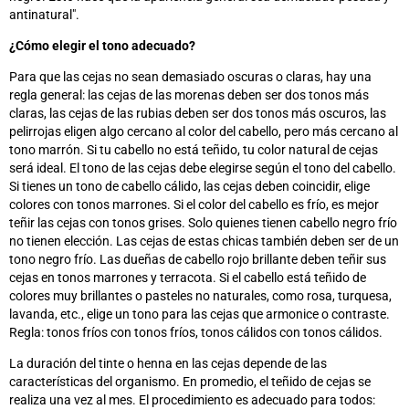
antinatural
"
.
¿Cómo elegir el tono adecuado?
Para que las cejas no sean demasiado oscuras o claras, hay una
regla general: las cejas de las morenas deben ser dos tonos más
claras, las cejas de las rubias deben ser dos tonos más oscuros, las
pelirrojas eligen algo cercano al color del cabello, pero más cercano al
tono marrón. Si tu cabello no está teñido, tu color natural de cejas
será ideal. El tono de las cejas debe elegirse según el tono del cabello.
Si tienes un tono de cabello cálido, las cejas deben coincidir, elige
colores con tonos marrones. Si el color del cabello es frío, es mejor
teñir las cejas con tonos grises. Solo quienes tienen cabello negro frío
no tienen elección. Las cejas de estas chicas también deben ser de un
tono negro frío. Las dueñas de cabello rojo brillante deben teñir sus
cejas en tonos marrones y terracota. Si el cabello está teñido de
colores muy brillantes o pasteles no naturales, como rosa, turquesa,
lavanda, etc., elige un tono para las cejas que armonice o contraste.
Regla: tonos fríos con tonos fríos, tonos cálidos con tonos cálidos.
La duración del tinte o henna en las cejas depende de las
características del organismo. En promedio, el teñido de cejas se
realiza una vez al mes. El procedimiento es adecuado para todos: