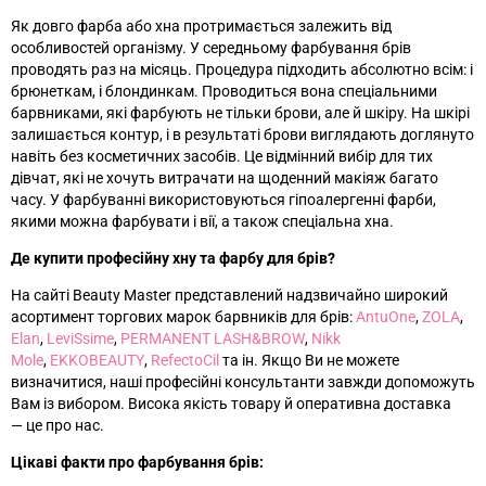
Як довго фарба або хна протримається залежить від
особливостей організму. У середньому фарбування брів
проводять раз на місяць. Процедура підходить абсолютно всім: і
брюнеткам, і блондинкам. Проводиться вона спеціальними
барвниками, які фарбують не тільки брови, але й шкіру. На шкірі
залишається контур, і в результаті брови виглядають доглянуто
навіть без косметичних засобів. Це відмінний вибір для тих
дівчат, які не хочуть витрачати на щоденний макіяж багато
часу. У фарбуванні використовуються гіпоалергенні фарби,
якими можна фарбувати і вії, а також спеціальна хна.
Де купити професійну хну та фарбу для брів?
На сайті Beauty Master представлений надзвичайно широкий
асортимент торгових марок барвників для брів:
AntuOne
,
ZOLA
,
Elan
,
LeviSsime
,
PERMANENT LASH&BROW
,
Nikk
Mole
,
EKKOBEAUTY
,
RefectoCil
та ін
. Якщо Ви не можете
визначитися, наші професійні консультанти завжди допоможуть
Вам із вибором. Висока якість товару й оперативна доставка
—
це про нас.
Цікаві факти про фарбування брів: