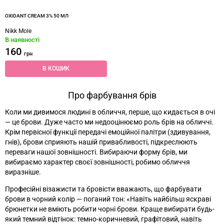
OXIDANT CREAM 3% 50 МЛ
Nikk Mole
В наявності
160
грн
В КОШИК
Про фарбування брів
Коли ми дивимося людині в обличчя, перше, що кидається в очі
—
це брови. Дуже часто ми недооцінюємо роль брів на обличчі.
Крім первісної функції передачі емоційної палітри (здивування,
гнів), брови сприяють нашій привабливості, підкреслюють
переваги нашої зовнішності. Вибираючи форму брів, ми
вибираємо характер своєї зовнішності, робимо обличчя
виразніше.
Професійні візажисти та бровісти вважають, що фарбувати
брови в чорний колір
—
поганий тон: «Навіть найбільш яскраві
брюнетки не вміють робити чорні брови. Краще вибирати будь-
який темний відтінок: темно-коричневий, графітовий, навіть