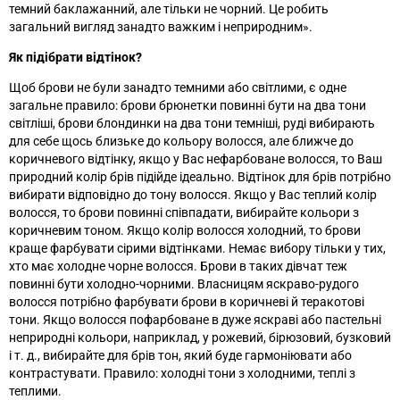
темний баклажанний, але тільки не чорний. Це робить
загальний вигляд занадто важким і неприродним
»
.
Як підібрати відтінок?
Щоб брови не були занадто темними або світлими, є одне
загальне правило: брови брюнетки повинні бути на два тони
світліші, брови блондинки на два тони темніші, руді вибирають
для себе щось близьке до кольору волосся, але ближче до
коричневого відтінку, якщо у Вас нефарбоване волосся, то Ваш
природний колір брів підійде ідеально. Відтінок для брів потрібно
вибирати відповідно до тону волосся. Якщо у Вас теплий колір
волосся, то брови повинні співпадати, вибирайте кольори з
коричневим тоном. Якщо колір волосся холодний, то брови
краще фарбувати сірими відтінками. Немає вибору тільки у тих,
хто має холодне чорне волосся. Брови в таких дівчат теж
повинні бути холодно-чорними. Власницям яскраво-рудого
волосся потрібно фарбувати брови в коричневі й теракотові
тони. Якщо волосся пофарбоване в дуже яскраві або пастельні
неприродні кольори, наприклад, у рожевий, бірюзовий, бузковий
і т. д., вибирайте для брів тон, який буде гармоніювати або
контрастувати. Правило: холодні тони з холодними, теплі з
теплими.