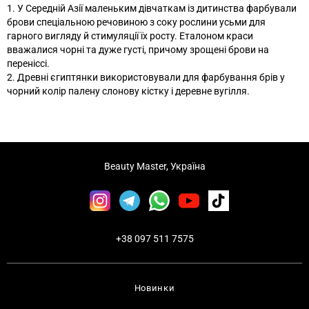
1. У Середній Азії маленьким дівчаткам із дитинства фарбували
брови спеціальною речовиною з соку рослини усьми для
гарного вигляду й стимуляції їх росту. Еталоном краси
вважалися чорні та дуже густі, причому зрощені брови на
переніссі.
2. Древні єгиптянки використовували для фарбування брів у
чорний колір палену слонову кістку і деревне вугілля.
Beauty Master, Україна
+38 097 511 7575
Новинки