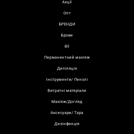
Акції
Опт
БРЕНДИ
Брови
Вії
Перманентний макіяж
Депіляція
Інструменти/ Пензлі
Витратні матеріали
Макіяж/Догляд
Аксесуари/ Тара
Дезінфекція