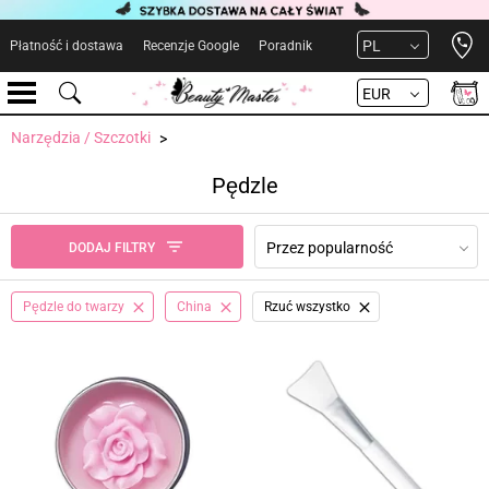
Open 
PL
Płatność i dostawa
Recenzje Google
Poradnik
EUR
Narzędzia / Szczotki
Pędzle
Przez popularność
DODAJ FILTRY
Pędzle do twarzy
China
Rzuć wszystko