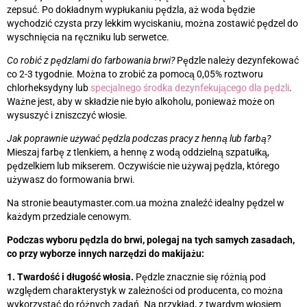
zepsuć. Po dokładnym wypłukaniu pędzla, aż woda będzie
wychodzić czysta przy lekkim wyciskaniu, można zostawić pędzel do
wyschnięcia na ręczniku lub serwetce.
Co robić z pędzlami do farbowania brwi?
Pędzle należy dezynfekować
co 2-3 tygodnie. Można to zrobić za pomocą 0,05% roztworu
chlorheksydyny lub
specjalnego środka dezynfekującego dla pędzli
.
Ważne jest, aby w składzie nie było alkoholu, ponieważ może on
wysuszyć i zniszczyć włosie.
Jak poprawnie używać pędzla podczas pracy z henną lub farbą?
Mieszaj farbę z tlenkiem, a hennę z wodą oddzielną szpatułką,
pędzelkiem lub mikserem. Oczywiście nie używaj pędzla, którego
używasz do formowania brwi.
Na stronie beautymaster.com.ua można znaleźć idealny pędzel w
każdym przedziale cenowym.
Podczas wyboru pędzla do brwi, polegaj na tych samych zasadach,
co przy wyborze innych narzędzi do makijażu:
1. Twardość i długość włosia.
Pędzle znacznie się różnią pod
względem charakterystyk w zależności od producenta, co można
wykorzystać do różnych zadań. Na przykład, z twardym włosiem