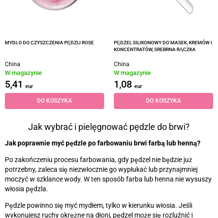
MYDŁO DO CZYSZCZENIA PĘDZLI ROSE
PĘDZEL SILIKONOWY DO MASEK, KREMÓW I
KONCENTRATÓW, SREBRNA RĄCZKA
China
China
W magazynie
W magazynie
5,41
1,08
eur
eur
DO KOSZYKA
DO KOSZYKA
Jak wybrać i pielęgnować pędzle do brwi?
Jak poprawnie myć pędzle po farbowaniu brwi farbą lub henną?
Po zakończeniu procesu farbowania, gdy pędzel nie będzie już
potrzebny, zaleca się niezwłocznie go wypłukać lub przynajmniej
moczyć w szklance wody. W ten sposób farba lub henna nie wysuszy
włosia pędzla.
Pędzle powinno się myć mydłem, tylko w kierunku włosia. Jeśli
wykonujesz ruchy okrężne na dłoni, pędzel może się rozluźnić i