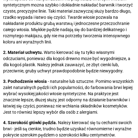
syntetycznym można szybko i dokładnie nakładać barwnik i tworzyć
czyste, precyzyjne linie. Taki materiał zazwyczaj służy bardzo długo,
rzadko wypada i łatwo się czyści. Twarde włosie pozwala na
nakładanie produktu grubą warstwą i jednoczesne przeczochranie
całego włosia. Miękkie pędzle nadają się do bardziej delikatnego i
rozmytego makijażu, gdy nie ma potrzeby tworzenia intensywnego
koloru ani wyraźnych linii.
2. Materiał uchwytu.
Warto kierować się tu tylko własnymi
odczuciami, ponieważ dla kogoś drewno może być wygodniejsze, a
dla kogoś plastik. Należy jednak zauważyć, że zbyt cienki lub,
przeciwnie, gruby uchwyt prawdopodobnie będzie niewygodny.
3. Pochodzenie włosia
- naturalne lub sztuczne. Pomimo wszystkich
zalet naturalnych pędzli i ich popularności, do farbowania brwi lepiej
wybrać wysokiej jakości włosie syntetyczne. Na praktyce jest
znacznie lepsze, dłużej służy, jest odporny na działanie barwników i
łatwiej się czyści, ponieważ nie wchłania składników kosmetyków.
Jest to również lepszy wybór dla osób z alergiami.
4. Szerokość główki pędzla.
Należy kierować się tu cechami swoich
brwi - jeśli są cienkie, trudno będzie uzyskać równomierne i wyraźne
pokrycie szerokim pędzlem o szerokości kilku centymetrów.