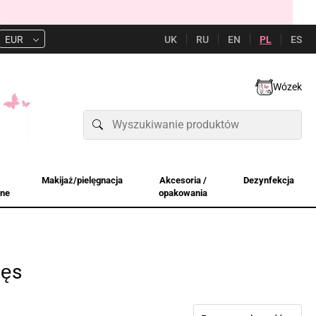
UK
RU
EN
PL
ES
EUR
Wózek
Makijaż/pielęgnacja
Akcesoria /
Dezynfekcja
jne
opakowania
zęs