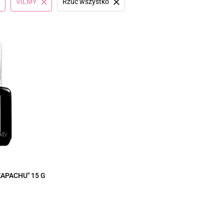
VILMY
Rzuć wszystko
ZAPACHU" 15 G