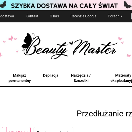
i dostawa
Kontakt
O nas
Recenzje Google
Poradnik
Makijaż
Depilacja
Narzędzia /
Materiały
permanentny
Szczotki
eksploatacy
Przedłużanie r