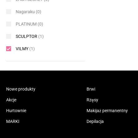
Nagaraku
(0)
PLATINUM
(0)
SCULPTOR
(1)
VILMY
(1)
Nowe produkty
Brwi
Akcje
Rzęsy
Hurtownie
Makijaż permanentny
MARKI
Depilacja