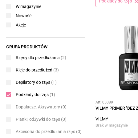
Podkłady do rzęs
W magazynie
Nowość
Akcje
GRUPA PRODUKTÓW
Rzęsy dla przedłużania
(2)
Kleje do przedłużeń
(3)
Depilatory do rzęs
(1)
Podkłady do rzęs
(1)
Art: 05089
Dopalacze. Aktywatory
(0)
VILMY PRIMER "BEZ 
VILMY
Pianki, odżywki do rzęs
(0)
Brak w magazynie
Akcesoria do przedłużania rzęs
(0)