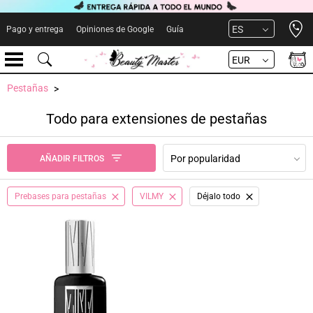
Open 
ES
Pago y entrega
Opiniones de Google
Guía
EUR
Pestañas
Todo para extensiones de pestañas
Por popularidad
AÑADIR FILTROS
Prebases para pestañas
VILMY
Déjalo todo