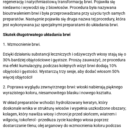
regenerację i natychmiastową transformację brwi. Pojawiła się
niedawno i wywodzi się z biowłosów. Procedura była nazywana
bioutrwaleniem brwi i była przeprowadzana przy użyciu tych samych
preparatów. Następnie pojawiła się druga nazwa tej procedury, która
jest wykonywana już specjalnymi preparatami do układania brwi.
Skutek długotrwałego układania brwi
1. Wzmocnienie brwi.
Dzięki działaniu substancji leczniczych i odżywczych włosy stają się o
30% bardziej objętościowe i gęstsze. Proszę zauważyć, że procedura
ma efekt kumulacyjny, podczas kolejnych wizyt brwi dodają 10%
objętości i gęstości. Wystarczą trzy sesje, aby dodać włosom 50%
więcej objętości!
2. Poprawa wyglądu zewnętrznego brwi: włoski nabierają pięknego
wyrazistego koloru, niesamowitego blasku i nowego kształtu.
W skład preparatów wchodzi: hydrolizowany keratyn, który
doskonale wnika w strukturę włosów i wypełnia uszkodzone obszary;
kolagen, który nawilża włosy i chroni je przed słońcem, wiatrem i
wilgocią; tokoferol - przedłuża życie każdego włosa poprzez
dostarczanie tlenu; olej arganowy do wzmocnienia koloru podczas