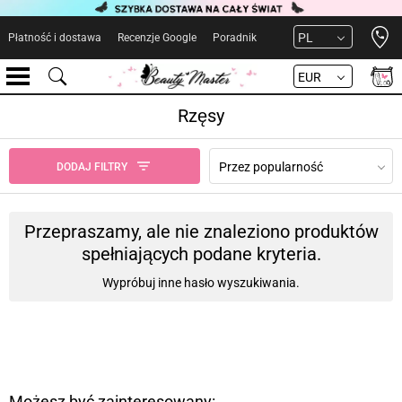
Open 
PL
Płatność i dostawa
Recenzje Google
Poradnik
EUR
Rzęsy
Przez popularność
DODAJ FILTRY
Przepraszamy, ale nie znaleziono produktów
spełniających podane kryteria.
Wypróbuj inne hasło wyszukiwania.