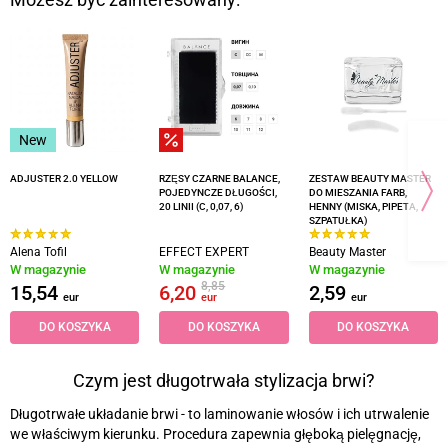
Możesz być zainteresowany:
New
ADJUSTER 2.0 YELLOW
RZĘSY CZARNE BALANCE,
ZESTAW BEAUTY MASTER
POJEDYNCZE DŁUGOŚCI,
DO MIESZANIA FARB,
20 LINII (C, 0,07, 6)
HENNY (MISKA, PIPETA,
SZPATUŁKA)
Alena Tofil
EFFECT EXPERT
Beauty Master
W magazynie
W magazynie
W magazynie
8,85
15,54
6,20
2,59
eur
eur
eur
DO KOSZYKA
DO KOSZYKA
DO KOSZYKA
Czym jest długotrwała stylizacja brwi?
Długotrwałe układanie brwi
-
to laminowanie włosów i ich utrwalenie
we właściwym kierunku. Procedura zapewnia głęboką pielęgnację,