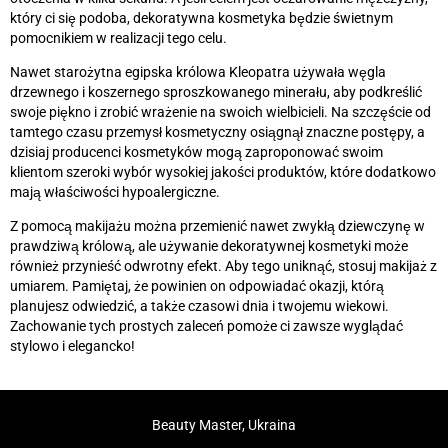
który ci się podoba, dekoratywna kosmetyka będzie świetnym
pomocnikiem w realizacji tego celu.
Nawet starożytna egipska królowa Kleopatra używała węgla
drzewnego i koszernego sproszkowanego minerału, aby podkreślić
swoje piękno i zrobić wrażenie na swoich wielbicieli. Na szczęście od
tamtego czasu przemysł kosmetyczny osiągnął znaczne postępy, a
dzisiaj producenci kosmetyków mogą zaproponować swoim
klientom szeroki wybór wysokiej jakości produktów, które dodatkowo
mają właściwości hypoalergiczne.
Z pomocą makijażu można przemienić nawet zwykłą dziewczynę w
prawdziwą królową, ale używanie dekoratywnej kosmetyki może
również przynieść odwrotny efekt. Aby tego uniknąć, stosuj makijaż z
umiarem. Pamiętaj, że powinien on odpowiadać okazji, którą
planujesz odwiedzić, a także czasowi dnia i twojemu wiekowi.
Zachowanie tych prostych zaleceń pomoże ci zawsze wyglądać
stylowo i elegancko!
Beauty Master, Ukraina