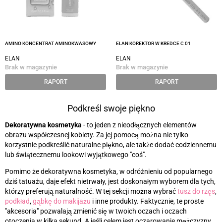
AMINO KONCENTRAT AMINOKWASOWY
ELAN KOREKTOR W KREDCE C 01
ELAN
ELAN
Brak w magazynie
Brak w magazynie
RAPORT
RAPORT
Podkreśl swoje piękno
Dekoratywna kosmetyka
- to jeden z nieodłącznych elementów
obrazu współczesnej kobiety. Za jej pomocą można nie tylko
korzystnie podkreślić naturalne piękno, ale także dodać codziennemu
lub świątecznemu lookowi wyjątkowego "coś".
Pomimo że dekoratywna kosmetyka, w odróżnieniu od popularnego
dziś tatuażu, daje efekt nietrwały, jest doskonałym wyborem dla tych,
którzy preferują naturalność. W tej sekcji można wybrać
tusz do rzęs
,
podkład
,
gąbkę do makijażu
i inne produkty. Faktycznie, te proste
"akcesoria" pozwalają zmienić się w twoich oczach i oczach
otoczenia w kilka sekund. A jeśli celem jest oczarowanie mężczyzny,