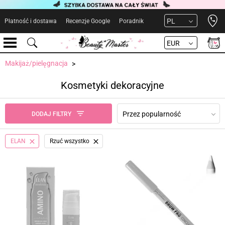
Open 
PL
Płatność i dostawa
Recenzje Google
Poradnik
EUR
Makijaż/pielęgnacja
Kosmetyki dekoracyjne
Przez popularność
DODAJ FILTRY
ELAN
Rzuć wszystko