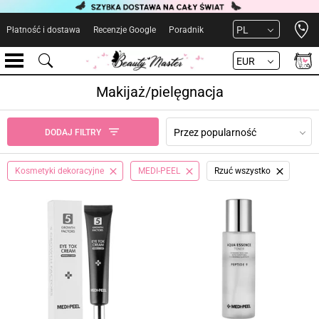
Open 
PL
Płatność i dostawa
Recenzje Google
Poradnik
EUR
Makijaż/pielęgnacja
Przez popularność
DODAJ FILTRY
Kosmetyki dekoracyjne
MEDI-PEEL
Rzuć wszystko