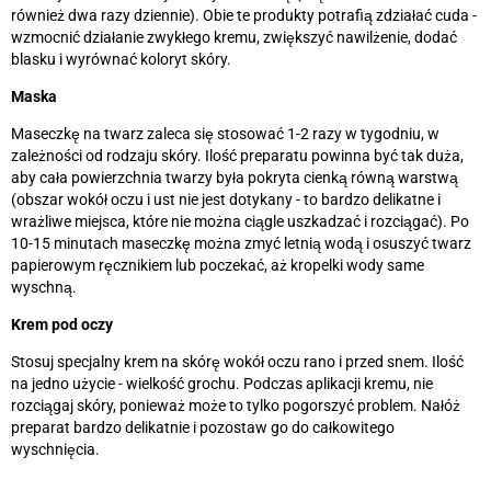
również dwa razy dziennie). Obie te produkty potrafią zdziałać cuda -
wzmocnić działanie zwykłego kremu, zwiększyć nawilżenie, dodać
blasku i wyrównać koloryt skóry.
Maska
Maseczkę na twarz zaleca się stosować 1-2 razy w tygodniu, w
zależności od rodzaju skóry. Ilość preparatu powinna być tak duża,
aby cała powierzchnia twarzy była pokryta cienką równą warstwą
(obszar wokół oczu i ust nie jest dotykany - to bardzo delikatne i
wrażliwe miejsca, które nie można ciągle uszkadzać i rozciągać). Po
10-15 minutach maseczkę można zmyć letnią wodą i osuszyć twarz
papierowym ręcznikiem lub poczekać, aż kropelki wody same
wyschną.
Krem pod oczy
Stosuj specjalny krem na skórę wokół oczu rano i przed snem. Ilość
na jedno użycie - wielkość grochu. Podczas aplikacji kremu, nie
rozciągaj skóry, ponieważ może to tylko pogorszyć problem. Nałóż
preparat bardzo delikatnie i pozostaw go do całkowitego
wyschnięcia.