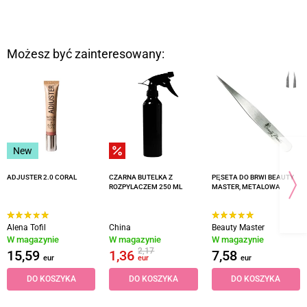
Możesz być zainteresowany:
New
ADJUSTER 2.0 CORAL
CZARNA BUTELKA Z
PĘSETA DO BRWI BEAUTY
ROZPYLACZEM 250 ML
MASTER, METALOWA
Alena Tofil
China
Beauty Master
W magazynie
W magazynie
W magazynie
2,17
15,59
1,36
7,58
eur
eur
eur
DO KOSZYKA
DO KOSZYKA
DO KOSZYKA