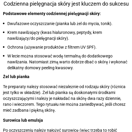
Codzienna pielęgnacja skóry jest kluczem do sukcesu
Podstawowe elementy codziennej pielęgnacji skóry:
Dwufazowe oczyszczanie (pianka lub żel do mycia, tonik).
Krem nawilżający (kwas hialuronowy, peptydy, krem
nawilżający/do pielęgnacji skóry).
Ochrona (używanie produktów z filtrem UV SPF).
W lecie można stosować wodę termalną do dodatkowego
nawilżania. Natomiast zimą warto dobrze dbać o skórę i wykonać
delikatny domowy peeling kwasowy.
Żel lub pianka
Te preparaty należy stosować niezależnie od rodzaju skóry (różnica
jest tylko w składzie). Żel lub pianka są doskonałymi środkami
oczyszczającymi i należy je nakładać na skórę dwa razy dziennie,
rano i wieczorem. Tego rytuału nie można zaniedbywać, jeśli chcesz
mieć zadbana i piękną skórę.
Surowica lub emulsja
Po oczyszczeniu należy nałożyć surowicę (więc trzeba to robić