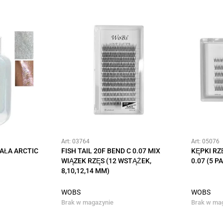
Art: 03764
Art: 05076
IAŁA ARCTIC
FISH TAIL 20F BEND C 0.07 MIX
KĘPKI RZĘ
WIĄZEK RZĘS (12 WSTĄŻEK,
0.07 (5 P
8,10,12,14 MM)
WOBS
WOBS
Brak w magazynie
Brak w ma