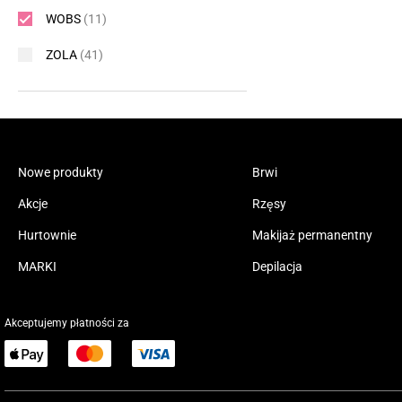
WOBS
(11)
ZOLA
(41)
Nowe produkty
Brwi
Akcje
Rzęsy
Hurtownie
Makijaż permanentny
MARKI
Depilacja
Akceptujemy płatności za