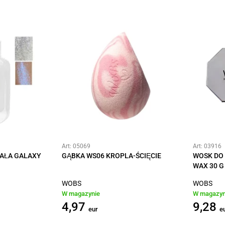
Art: 05069
Art: 03916
IAŁA GALAXY
GĄBKA WS06 KROPLA-ŚCIĘCIE
WOSK DO
WAX 30 G
WOBS
WOBS
W magazynie
W magazyn
4,97
9,28
eur
e