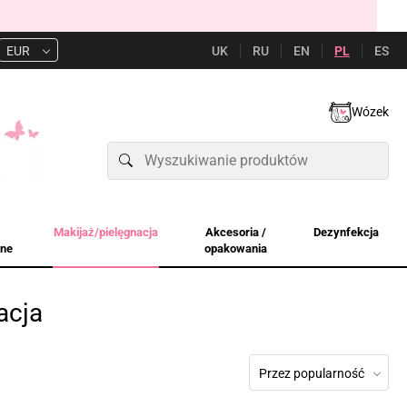
UK
RU
EN
PL
ES
EUR
Wózek
Makijaż/pielęgnacja
Akcesoria /
Dezynfekcja
jne
opakowania
acja
Przez popularność