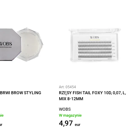
Art: 05454
 BRWI BROW STYLING
RZĘSY FISH TAIL FOXY 10D, 0,07, L,
MIX 8-12MM
WOBS
ie
W magazynie
4,97
ur
eur