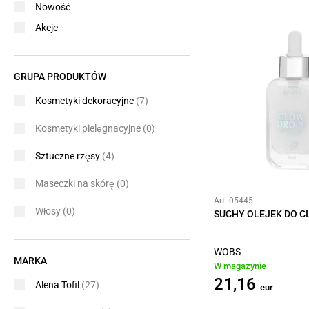
Nowość
Akcje
GRUPA PRODUKTÓW
Kosmetyki dekoracyjne
(7)
Kosmetyki pielęgnacyjne
(0)
Sztuczne rzęsy
(4)
Maseczki na skórę
(0)
Art: 05445
Włosy
(0)
SUCHY OLEJEK DO C
WOBS
MARKA
W magazynie
21,16
Alena Tofil
(27)
eur