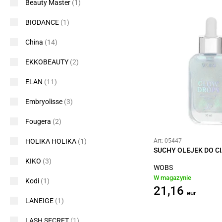
Beauty Master
(1)
BIODANCE
(1)
China
(14)
EKKOBEAUTY
(2)
ELAN
(11)
Embryolisse
(3)
Fougera
(2)
HOLIKA HOLIKA
(1)
Art: 05447
SUCHY OLEJEK DO C
KIKO
(3)
WOBS
W magazynie
Kodi
(1)
21,16
eur
LANEIGE
(1)
LASH SECRET
(1)