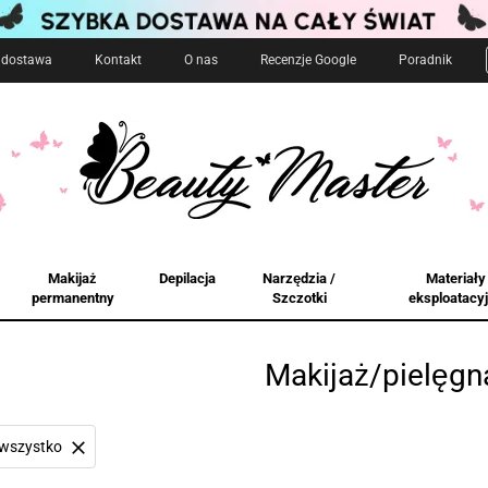
i dostawa
Kontakt
O nas
Recenzje Google
Poradnik
Makijaż
Depilacja
Narzędzia /
Materiały
permanentny
Szczotki
eksploatacy
Makijaż/pielęgn
wszystko