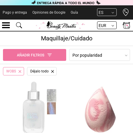
Open 
ES
Pago y entrega
Opiniones de Google
Guía
EUR
Maquillaje/Cuidado
Por popularidad
AÑADIR FILTROS
WOBS
Déjalo todo