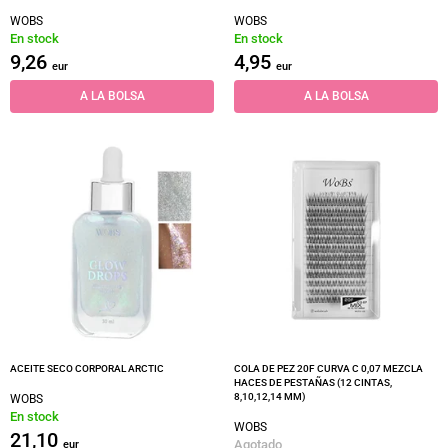
WOBS
WOBS
En stock
En stock
9,26
4,95
eur
eur
A LA BOLSA
A LA BOLSA
ACEITE SECO CORPORAL ARCTIC
COLA DE PEZ 20F CURVA C 0,07 MEZCLA
HACES DE PESTAÑAS (12 CINTAS,
8,10,12,14 MM)
WOBS
En stock
WOBS
21,10
Agotado
eur