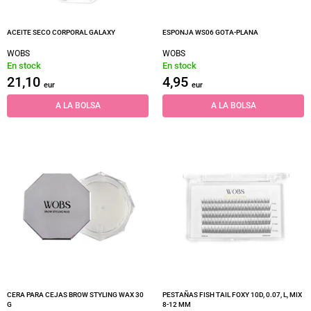
ACEITE SECO CORPORAL GALAXY
ESPONJA WS06 GOTA-PLANA
WOBS
WOBS
En stock
En stock
21,10
4,95
eur
eur
A LA BOLSA
A LA BOLSA
CERA PARA CEJAS BROW STYLING WAX 30
PESTAÑAS FISH TAIL FOXY 10D, 0.07, L, MIX
G
8-12 MM