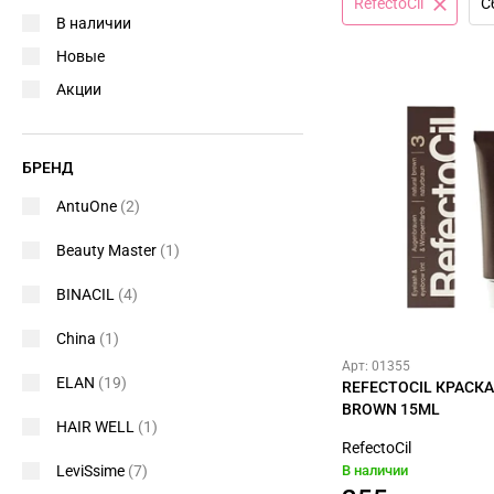
RefectoCil
С
В наличии
Новые
Акции
БРЕНД
AntuOne
(2)
Beauty Master
(1)
BINACIL
(4)
China
(1)
Арт: 01355
ELAN
(19)
REFECTOCIL КРАСКА
BROWN 15ML
HAIR WELL
(1)
RefectoCil
LeviSsime
(7)
В наличии