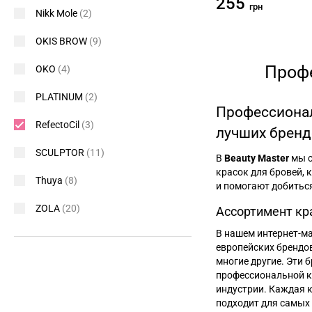
255
грн
Nikk Mole
(2)
OKIS BROW
(9)
Профе
OKO
(4)
PLATINUM
(2)
Профессионал
RefectoCil
(3)
лучших брендо
SCULPTOR
(11)
В
Beauty Master
мы с
красок для бровей,
Thuya
(8)
и помогают добиться
ZOLA
(20)
Ассортимент кр
В нашем интернет-ма
европейских брендов
многие другие. Эти 
профессиональной к
индустрии. Каждая к
подходит для самых 