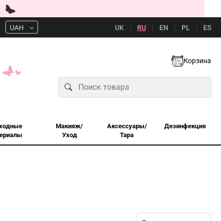
UK
RU
EN
PL
ES
UAH
Корзина
ходные
Макияж/
Аксессуары/
Дезинфекция
ериалы
Уход
Тара