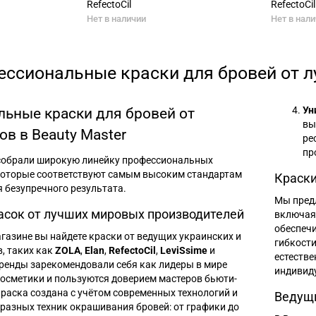
RefectoCil
RefectoCil
Нет в наличии
Нет в нал
ссиональные краски для бровей от лу
Ун
ьные краски для бровей от
вы
в в Beauty Master
ре
пр
обрали широкую линейку профессиональных
 которые соответствуют самым высоким стандартам
Краски
 безупречного результата.
Мы пред
асок от лучших мировых производителей
включая 
обеспечи
газине вы найдете краски от ведущих украинских и
гибкости
, таких как
ZOLA
,
Elan
,
RefectoCil
,
LeviSsime
и
естестве
бренды зарекомендовали себя как лидеры в мире
индивид
осметики и пользуются доверием мастеров бьюти-
раска создана с учётом современных технологий и
Ведущ
разных техник окрашивания бровей: от графики до