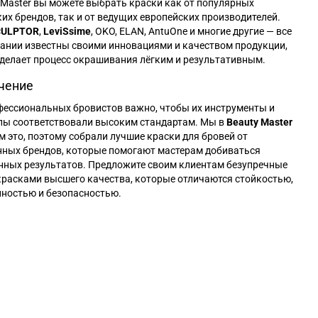
 Master вы можете выбрать краски как от популярных
их брендов, так и от ведущих европейских производителей.
CULPTOR
,
LeviSsime
, OKO, ELAN, AntuOne и многие другие — все
ании известны своими инновациями и качеством продукции,
делает процесс окрашивания лёгким и результативным.
чение
фессиональных бровистов важно, чтобы их инструменты и
лы соответствовали высоким стандартам. Мы в
Beauty Master
 это, поэтому собрали лучшие краски для бровей от
нных брендов, которые помогают мастерам добиваться
нных результатов. Предложите своим клиентам безупречные
красками высшего качества, которые отличаются стойкостью,
ностью и безопасностью.