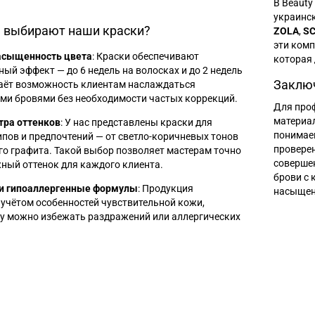
В Beauty
украинск
 выбирают наши краски?
ZOLA
,
S
эти комп
насыщенность цвета
: Краски обеспечивают
которая 
ый эффект — до 6 недель на волосках и до 2 недель
Заклю
даёт возможность клиентам наслаждаться
и бровями без необходимости частых коррекций.
Для про
материа
тра оттенков
: У нас представлены краски для
понимаем
пов и предпочтений — от светло-коричневых тонов
провере
о графита. Такой выбор позволяет мастерам точно
соверше
ный оттенок для каждого клиента.
брови с 
 и гипоаллергенные формулы
: Продукция
насыщен
 учётом особенностей чувствительной кожи,
у можно избежать раздражений или аллергических