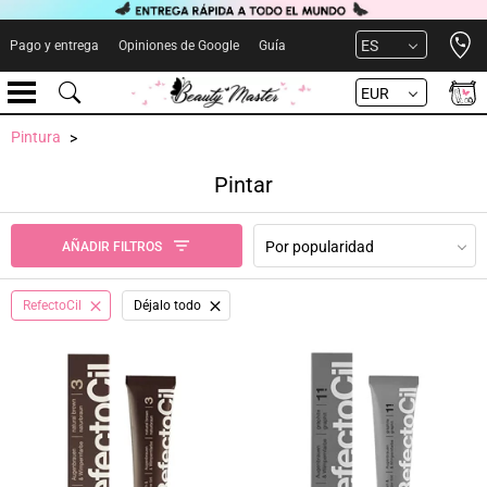
Open 
ES
Pago y entrega
Opiniones de Google
Guía
EUR
Pintura
Pintar
Por popularidad
AÑADIR FILTROS
RefectoCil
Déjalo todo