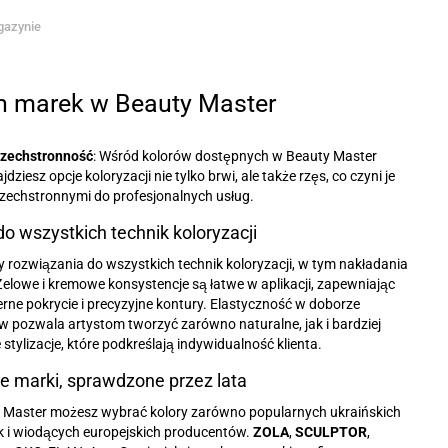
gazynie
ch marek w Beauty Master
zechstronność
: Wśród kolorów dostępnych w Beauty Master
jdziesz opcje koloryzacji nie tylko brwi, ale także rzęs, co czyni je
zechstronnymi do profesjonalnych usług.
do wszystkich technik koloryzacji
 rozwiązania do wszystkich technik koloryzacji, w tym nakładania
elowe i kremowe konsystencje są łatwe w aplikacji, zapewniając
ne pokrycie i precyzyjne kontury. Elastyczność w doborze
 pozwala artystom tworzyć zarówno naturalne, jak i bardziej
 stylizacje, które podkreślają indywidualność klienta.
e marki, sprawdzone przez lata
 Master możesz wybrać kolory zarówno popularnych ukraińskich
k i wiodących europejskich producentów.
ZOLA
,
SCULPTOR
,