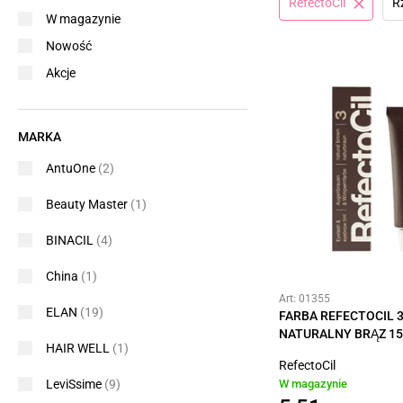
RefectoCil
R
W magazynie
Nowość
Akcje
MARKA
AntuOne
(2)
Beauty Master
(1)
BINACIL
(4)
China
(1)
Art: 01355
ELAN
(19)
FARBA REFECTOCIL 3
NATURALNY BRĄZ 1
HAIR WELL
(1)
RefectoCil
LeviSsime
(9)
W magazynie