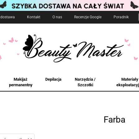
i dostawa
Kontakt
O nas
Recenzje Google
Poradnik
Makijaż
Depilacja
Narzędzia /
Materiały
permanentny
Szczotki
eksploatacy
Farba