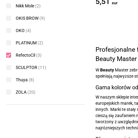
5,51
eur
Nikk Mole
(2)
OKIS BROW
(9)
OKO
(4)
PLATINUM
(2)
Profesjonalne 
RefectoCil
(3)
Beauty Master
SCULPTOR
(11)
W
Beauty
Master zebra
spełniają najwyższe st
Thuya
(8)
Gama kolorów od
ZOLA
(20)
W naszym sklepie inte
europejskich marek, ta
innych. Marki te stały
cieszą się zaufaniem 
tworzony z uwzględnie
najróżniejszych techni