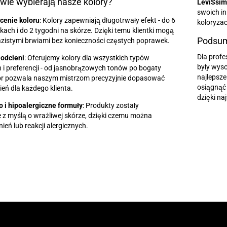
wie wybierają nasze kolory?
LeviSsi
swoich in
cenie koloru
: Kolory zapewniają długotrwały efekt - do 6
koloryzacj
kach i do 2 tygodni na skórze. Dzięki temu klientki mogą
Podsu
azistymi brwiami bez konieczności częstych poprawek.
Dla profe
 odcieni
: Oferujemy kolory dla wszystkich typów
były wyso
 i preferencji - od jasnobrązowych tonów po bogaty
najlepsze
bór pozwala naszym mistrzom precyzyjnie dopasować
osiągnąć 
eń dla każdego klienta.
dzięki na
 i hipoalergiczne formuły
: Produkty zostały
z myślą o wrażliwej skórze, dzięki czemu można
ień lub reakcji alergicznych.