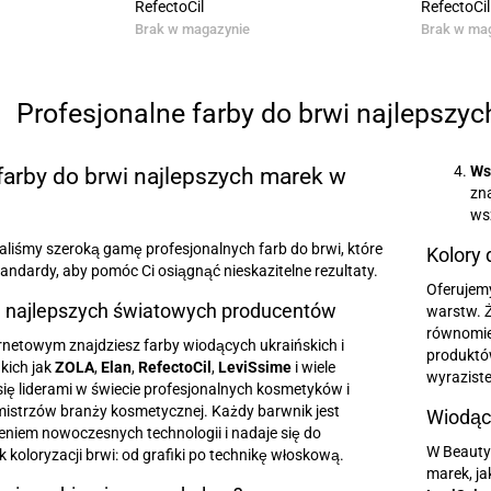
RefectoCil
RefectoCil
Brak w magazynie
Brak w ma
Profesjonalne farby do brwi najlepszy
Ws
farby do brwi najlepszych marek w
zna
ws
liśmy szeroką gamę profesjonalnych farb do brwi, które
Kolory 
andardy, aby pomóc Ci osiągnąć nieskazitelne rezultaty.
Oferujemy
 najlepszych światowych producentów
warstw. Ż
równomier
rnetowym znajdziesz farby wiodących ukraińskich i
produktów
kich jak
ZOLA
,
Elan
,
RefectoCil
,
LeviSsime
i wiele
wyraziste
 się liderami w świecie profesjonalnych kosmetyków i
mistrzów branży kosmetycznej. Każdy barwnik jest
Wiodąc
niem nowoczesnych technologii i nadaje się do
W Beauty
k koloryzacji brwi: od grafiki po technikę włoskową.
marek, ja