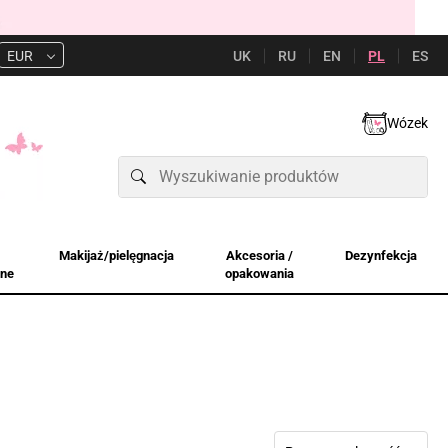
UK
RU
EN
PL
ES
EUR
Wózek
Makijaż/pielęgnacja
Akcesoria /
Dezynfekcja
jne
opakowania