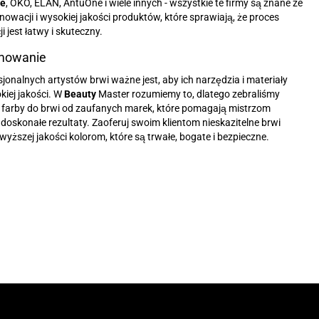
me
, OKO, ELAN, AntuOne i wiele innych - wszystkie te firmy są znane ze
nowacji i wysokiej jakości produktów, które sprawiają, że proces
i jest łatwy i skuteczny.
mowanie
sjonalnych artystów brwi ważne jest, aby ich narzędzia i materiały
kiej jakości. W
Beauty
Master rozumiemy to, dlatego zebraliśmy
 farby do brwi od zaufanych marek, które pomagają mistrzom
doskonałe rezultaty. Zaoferuj swoim klientom nieskazitelne brwi
jwyższej jakości kolorom, które są trwałe, bogate i bezpieczne.