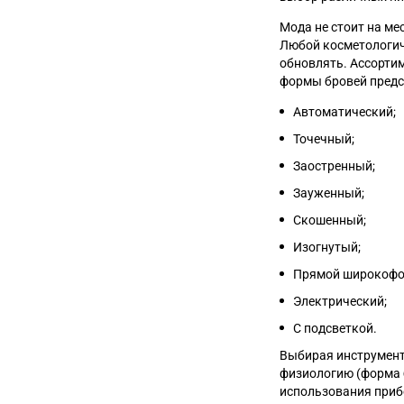
Мода не стоит на ме
Любой косметологич
обновлять. Ассорти
формы бровей предс
Автоматический;
Точечный;
Заостренный;
Зауженный;
Скошенный;
Изогнутый;
Прямой широкофо
Электрический;
С подсветкой.
Выбирая инструмент
физиологию (форма б
использования приб