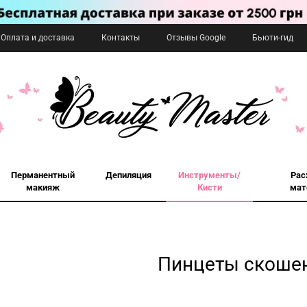
Оплата и доставка
Контакты
Отзывы Google
Бьюти-гид
Перманентный
Депиляция
Инструменты/
Рас
макияж
Кисти
мат
Пинцеты скоше