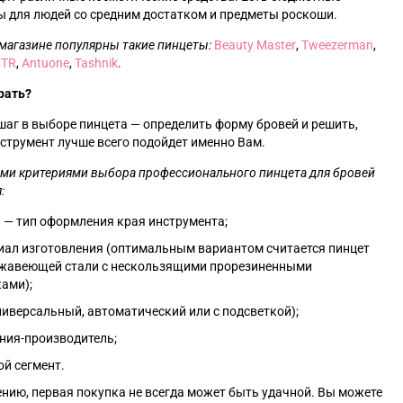
 для людей со средним достатком и предметы роскоши.
магазине популярны такие пинцеты:
Beauty Master
,
Tweezerman
,
CTR
,
Antuone
,
Tashnik
.
рать?
шаг в выборе пинцета
—
определить форму бровей и решить,
струмент лучше всего подойдет именно Вам.
ми критериями выбора профессионального пинцета для бровей
:
а
—
тип оформления края инструмента;
иал изготовления (оптимальным вариантом считается пинцет
ржавеющей стали с нескользящими прорезиненными
ами);
ниверсальный, автоматический или с подсветкой);
ния-производитель;
й сегмент.
нию, первая покупка не всегда может быть удачной. Вы можете