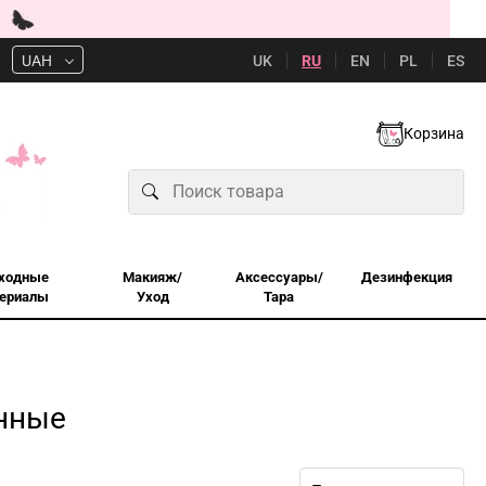
UK
RU
EN
PL
ES
UAH
Корзина
ходные
Макияж/
Аксессуары/
Дезинфекция
ериалы
Уход
Тара
нные