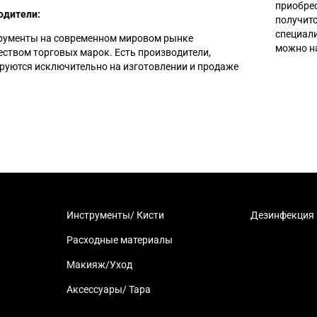
приобрес
одители:
получитс
специали
рументы на современном мировом рынке
можно н
ством торговых марок. Есть производители,
руются исключительно на изготовлении и продаже
Инструменты/ Кисти
Дезинфекция
Расходные материалы
Макияж/Уход
Аксессуары/ Тара