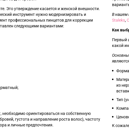
варианты
сте. Это утверждение касается и женской внешности.
еский инструмент нужно модернизировать и
В нашем 
мент профессиональных пинцетов для коррекции
Staleks
,
тавлен следующими вариантами:
Как выб
Первый 
какой ин
Основны
являются
Форм
Матер
из не
рматный;
вставк
Тип (у
Компа
, необходимо ориентироваться на собственную
Ценово
ровей, густота и направление роста волос), частоту
ора и личные предпочтения.
К сожале