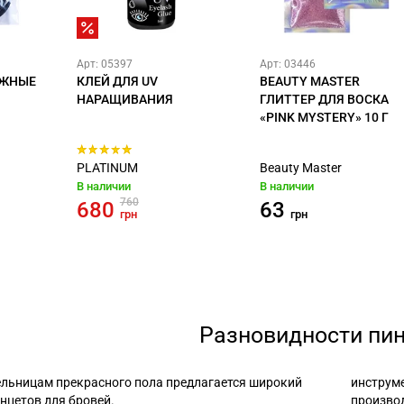
Арт: 05397
Арт: 03446
АЖНЫЕ
КЛЕЙ ДЛЯ UV
BEAUTY MASTER
НАРАЩИВАНИЯ
ГЛИТТЕР ДЛЯ ВОСКА
«PINK MYSTERY» 10 Г
PLATINUM
Beauty Master
В наличии
В наличии
760
680
63
грн
грн
Разновидности пи
ельницам прекрасного пола предлагается широкий
инструме
нцетов для бровей.
произво