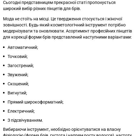
Сьогодні представницям прекрасної статі пропонується
широкий вибір різних пінцетів для брів.
Мода не стоїть на місці. Це твердження стосується і жіночої
зовнішності. Будь-який косметологічний інструмент потрібно
модернізувати та оновлювати. Асортимент професійних пінцетів
для корекції форми брів представлений наступними варіантами:
Автоматичний;
Точковий;
Загострений;
Звужений;
Скошений;
Вигнутий;
Прямий широкоформатний;
Електричний;
З підсвічуванням.
Вибираючи інструмент, необхідно орієнтуватися на власну
фізіологію (форма брів, густота і напрям росту волосся), частоту