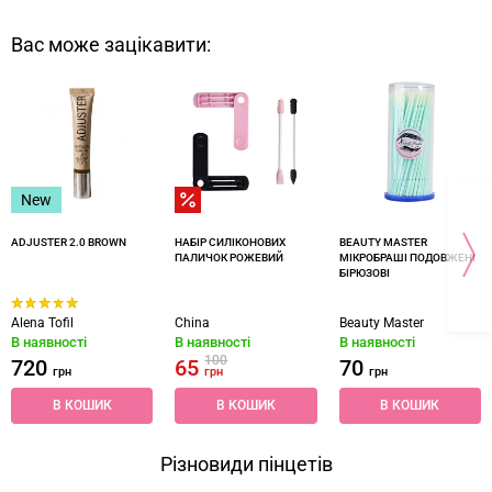
Вас може зацікавити:
New
ADJUSTER 2.0 BROWN
НАБІР СИЛІКОНОВИХ
BEAUTY MASTER
ПАЛИЧОК РОЖЕВИЙ
МІКРОБРАШІ ПОДОВЖЕНІ
БІРЮЗОВІ
Alena Tofil
China
Beauty Master
В наявності
В наявності
В наявності
100
720
65
70
грн
грн
грн
В КОШИК
В КОШИК
В КОШИК
Різновиди пінцетів