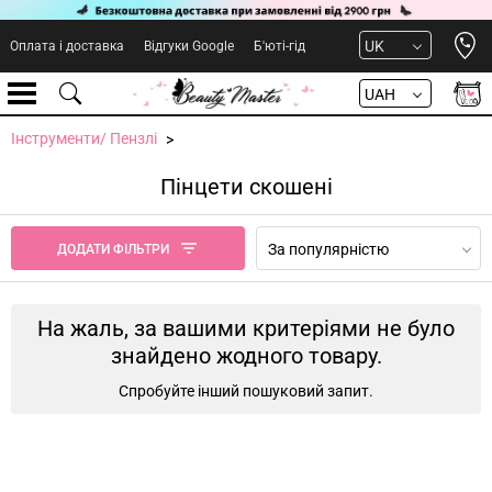
Open 
UK
Оплата і доставка
Відгуки Google
Б'юті-гід
UAH
Інструменти/ Пензлі
Пінцети скошені
За популярністю
ДОДАТИ ФІЛЬТРИ
На жаль, за вашими критеріями не було
знайдено жодного товару.
Спробуйте інший пошуковий запит.