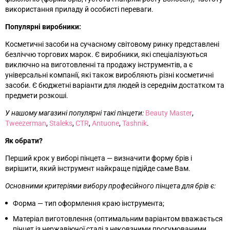
використання приладу й особисті переваги.
Популярні виробники:
Косметичні засоби на сучасному світовому ринку представлені
безліччю торгових марок. Є виробники, які спеціалізуються
виключно на виготовленні та продажу інструментів, а є
універсальні компанії, які також виробляють різні косметичні
засоби. Є бюджетні варіанти для людей із середнім достатком та
предмети розкоші.
У нашому магазині популярні такі пінцети:
Beauty Master
,
Tweezerman
,
Staleks
,
CTR
,
Antuone
,
Tashnik
.
Як обрати?
Перший крок у виборі пінцета
—
визначити форму брів і
вирішити, який інструмент найкраще підійде саме Вам.
Основними критеріями вибору професійного пінцета для брів є:
Форма
—
тип оформлення краю інструмента;
Матеріал виготовлення (оптимальним варіантом вважається
пінцет із нержавіючої сталі з нековзними прогумованими