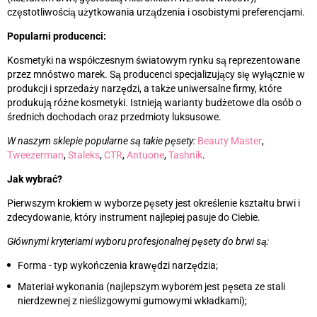
częstotliwością użytkowania urządzenia i osobistymi preferencjami.
Popularni producenci:
Kosmetyki na współczesnym światowym rynku są reprezentowane
przez mnóstwo marek. Są producenci specjalizujący się wyłącznie w
produkcji i sprzedaży narzędzi, a także uniwersalne firmy, które
produkują różne kosmetyki. Istnieją warianty budżetowe dla osób o
średnich dochodach oraz przedmioty luksusowe.
W naszym sklepie popularne są takie pęsety:
Beauty Master
,
Tweezerman
,
Staleks
,
CTR
,
Antuone
,
Tashnik
.
Jak wybrać?
Pierwszym krokiem w wyborze pęsety jest określenie kształtu brwi i
zdecydowanie, który instrument najlepiej pasuje do Ciebie.
Głównymi kryteriami wyboru profesjonalnej pęsety do brwi są:
Forma - typ wykończenia krawędzi narzędzia;
Materiał wykonania (najlepszym wyborem jest pęseta ze stali
nierdzewnej z nieślizgowymi gumowymi wkładkami);