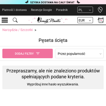
Open 
PL
Płatność i dostawa
Recenzje Google
Poradnik
EUR
Narzędzia / Szczotki
Pęseta ścięta
Przez popularność
DODAJ FILTRY
Przepraszamy, ale nie znaleziono produktów
spełniających podane kryteria.
Wypróbuj inne hasło wyszukiwania.