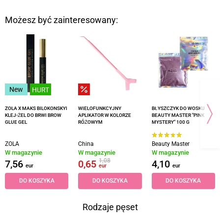
Możesz być zainteresowany:
New
HURT
ZOLA X MAKS BILOKONSKYI
WIELOFUNKCYJNY
BŁYSZCZYK DO WOSKU
KLEJ-ŻEL DO BRWI BROW
APLIKATOR W KOLORZE
BEAUTY MASTER "PINK
GLUE GEL
RÓŻOWYM
MYSTERY" 100 G
ZOLA
China
Beauty Master
W magazynie
W magazynie
W magazynie
1,08
7,56
0,65
4,10
eur
eur
eur
DO KOSZYKA
DO KOSZYKA
DO KOSZYKA
Rodzaje pęset