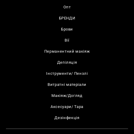
Опт
БРЕНДИ
Брови
Вії
Перманентний макіяж
Депіляція
Інструменти/ Пензлі
Витратні матеріали
Макіяж/Догляд
Аксесуари/ Тара
Дезінфекція