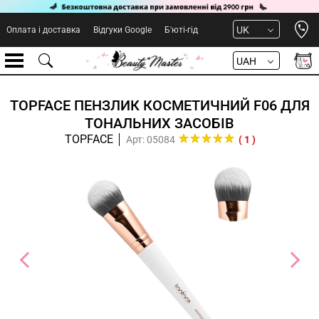
Open 
UK
Оплата і доставка
Відгуки Google
Б'юті-гід
UAH
TOPFACE ПЕНЗЛИК КОСМЕТИЧНИЙ F06 ДЛЯ
ТОНАЛЬНИХ ЗАСОБІВ
TOPFACE
Арт: 05084
( 1 )