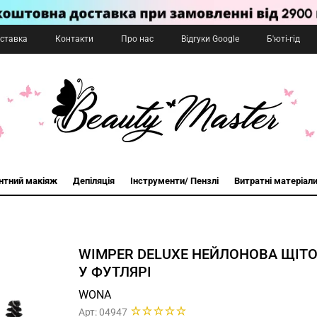
оставка
Контакти
Про нас
Відгуки Google
Б'юті-гід
нтний макіяж
Депіляція
Інструменти/ Пензлі
Витратні матеріал
WIMPER DELUXE НЕЙЛОНОВА ЩІТО
У ФУТЛЯРІ
WONA
Арт: 04947