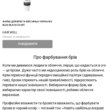
ФАРБА ДЛЯ БРІВ ТА ВІЙ СИНЬО-ЧОРНА №2
BLUE-BLACK 20 МЛ
HAIR WELL
Немає в наявності
ПОВІДОМИТИ
Про фарбування брів
Коли ми дивимося людині в обличчя, перше, що кидається в очі
—
це брови. Дуже часто ми недооцінюємо роль брів на обличчі.
Крім первісної функції передачі емоційної палітри (здивування,
гнів), брови сприяють нашій привабливості, підкреслюють
переваги нашої зовнішності. Вибираючи форму брів, ми
вибираємо характер своєї зовнішності, робимо обличчя
виразніше.
Професійні візажисти та бровісти вважають, що фарбувати
брови в чорний колір
—
поганий тон: «Навіть найбільш яскраві