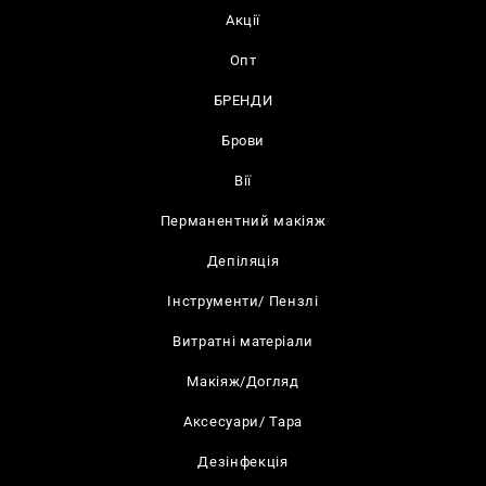
Акції
Опт
БРЕНДИ
Брови
Вії
Перманентний макіяж
Депіляція
Інструменти/ Пензлі
Витратні матеріали
Макіяж/Догляд
Аксесуари/ Тара
Дезінфекція