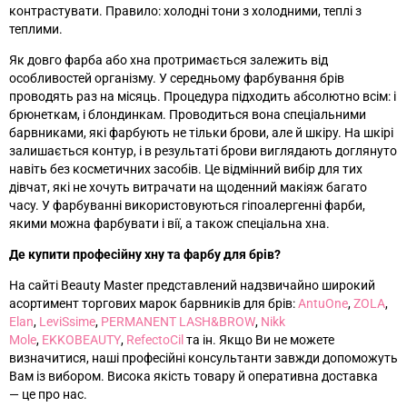
контрастувати. Правило: холодні тони з холодними, теплі з
теплими.
Як довго фарба або хна протримається залежить від
особливостей організму. У середньому фарбування брів
проводять раз на місяць. Процедура підходить абсолютно всім: і
брюнеткам, і блондинкам. Проводиться вона спеціальними
барвниками, які фарбують не тільки брови, але й шкіру. На шкірі
залишається контур, і в результаті брови виглядають доглянуто
навіть без косметичних засобів. Це відмінний вибір для тих
дівчат, які не хочуть витрачати на щоденний макіяж багато
часу. У фарбуванні використовуються гіпоалергенні фарби,
якими можна фарбувати і вії, а також спеціальна хна.
Де купити професійну хну та фарбу для брів?
На сайті Beauty Master представлений надзвичайно широкий
асортимент торгових марок барвників для брів:
AntuOne
,
ZOLA
,
Elan
,
LeviSsime
,
PERMANENT LASH&BROW
,
Nikk
Mole
,
EKKOBEAUTY
,
RefectoCil
та ін
. Якщо Ви не можете
визначитися, наші професійні консультанти завжди допоможуть
Вам із вибором. Висока якість товару й оперативна доставка
—
це про нас.