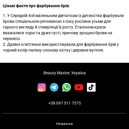
Цікаві факти про фарбування брів:
1. У Середній Азії маленьким дівчаткам із дитинства фарбували
брови спеціальною речовиною з соку рослини усьми для
гарного вигляду й стимуляції їх росту. Еталоном краси
вважалися чорні та дуже густі, причому зрощені брови на
переніссі.
2. Древні єгиптянки використовували для фарбування брів у
чорний колір палену слонову кістку і деревне вугілля.
Beauty Master, Україна
+38 097 511 7575
Новинки