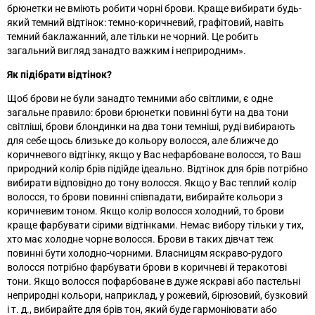
брюнетки не вміють робити чорні брови. Краще вибирати будь-
який темний відтінок: темно-коричневий, графітовий, навіть
темний баклажанний, але тільки не чорний. Це робить
загальний вигляд занадто важким і неприродним
»
.
Як підібрати відтінок?
Щоб брови не були занадто темними або світлими, є одне
загальне правило: брови брюнетки повинні бути на два тони
світліші, брови блондинки на два тони темніші, руді вибирають
для себе щось близьке до кольору волосся, але ближче до
коричневого відтінку, якщо у Вас нефарбоване волосся, то Ваш
природний колір брів підійде ідеально. Відтінок для брів потрібно
вибирати відповідно до тону волосся. Якщо у Вас теплий колір
волосся, то брови повинні співпадати, вибирайте кольори з
коричневим тоном. Якщо колір волосся холодний, то брови
краще фарбувати сірими відтінками. Немає вибору тільки у тих,
хто має холодне чорне волосся. Брови в таких дівчат теж
повинні бути холодно-чорними. Власницям яскраво-рудого
волосся потрібно фарбувати брови в коричневі й теракотові
тони. Якщо волосся пофарбоване в дуже яскраві або пастельні
неприродні кольори, наприклад, у рожевий, бірюзовий, бузковий
і т. д., вибирайте для брів тон, який буде гармоніювати або