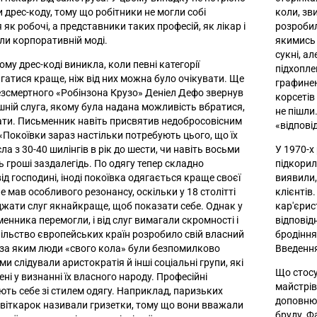
 дрес-коду, тому що робітники не могли собі
коли, зв
як робочі, а представники таких професій, як лікар і
розробил
али корпоративній моді.
якимись 
сукні, ал
му дрес-коді виникла, коли певні категорії
підхопле
гатися краще, ніж від них можна було очікувати. Ще
графинею
безсмертного «Робінзона Крузо» Деніел Дефо звернув
корсетів
ашній слуга, якому була надана можливість вбратися,
не пішли
ати. Письменник навіть присвятив недобросовісним
«відпові
«Покоївки зараз настільки потребують цього, що їх
ла з 30-40 шилінгів в рік до шести, чи навіть восьми
У 1970-х
ть гроші заздалегідь. По одягу тепер складно
підкорил
від господині, іноді покоївка одягається краще своєї
виявили,
 мав особливого резонансу, оскільки у 18 столітті
клієнтів
жати слуг якнайкраще, щоб показати себе. Однак у
кар'єрис
ьменника перемогли, і від слуг вимагали скромності і
відповід
пільство європейських країн розробило свій власний
бродіння,
 за яким люди «свого кола» були безпомилково
Введення
ми слідували аристократія й інші соціальні групи, які
Що стосу
ні у визнанні їх власного народу. Професійні
майстрів
ть себе зі стилем одягу. Наприклад, паризьких
доповнює
квіткарок називали гризетки, тому що вони вважали
бруду. Ф