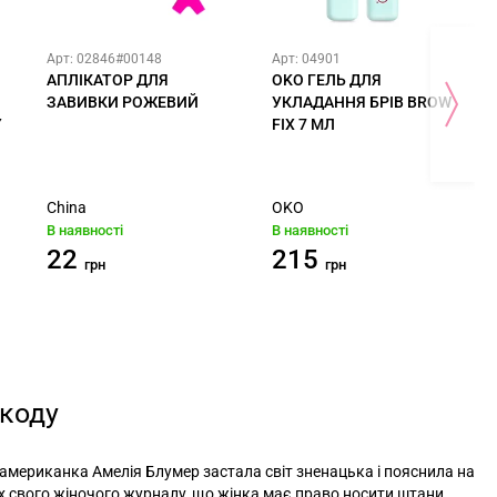
Арт: 02846#00148
Арт: 04901
АПЛІКАТОР ДЛЯ
OKO ГЕЛЬ ДЛЯ
ЗАВИВКИ РОЖЕВИЙ
УКЛАДАННЯ БРІВ BROW
Y
FIX 7 МЛ
China
OKO
В наявності
В наявності
22
215
грн
грн
коду
 американка Амелія Блумер застала світ зненацька і пояснила на
х свого жіночого журналу, що жінка має право носити штани,