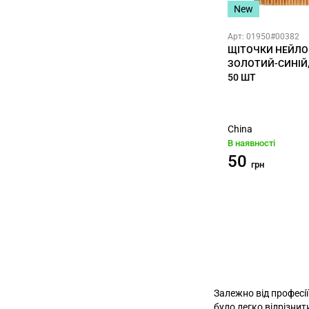
New
Арт: 01950#00382
ЩІТОЧКИ НЕЙЛО
ЗОЛОТИЙ-СИНІЙ,
50 ШТ
China
В наявності
50
грн
Залежно від професії
було легко відрізнит