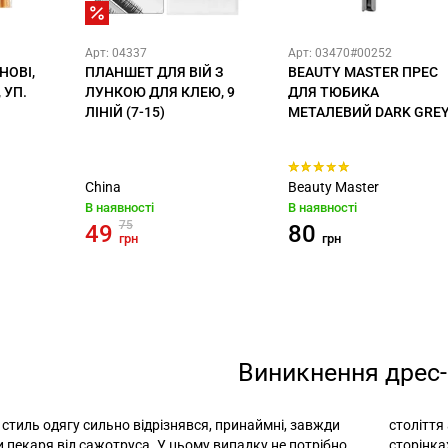
Арт: 04337
Арт: 03470#00252
НОВІ,
ПЛАНШЕТ ДЛЯ ВІЙ З
BEAUTY MASTER ПРЕС
 УП.
ЛУНКОЮ ДЛЯ КЛЕЮ, 9
ДЛЯ ТЮБИКА
ЛІНІЙ (7-15)
МЕТАЛЕВИЙ DARK GRE
China
Beauty Master
В наявності
В наявності
75
49
80
грн
грн
Виникнення дрес-
 стиль одягу сильно відрізнявся, принаймні, завжди
століття
и пекаря від сажотруса. У цьому випадку не потрібно
сторінка