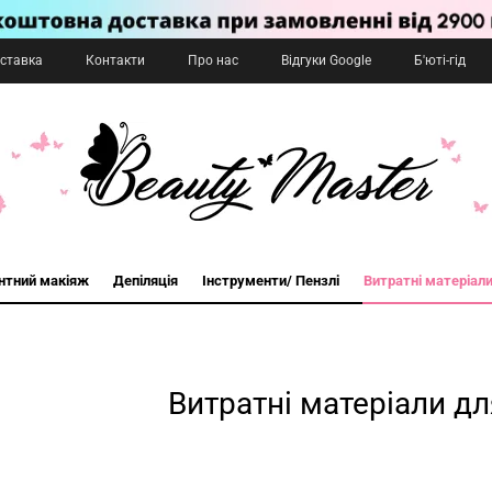
оставка
Контакти
Про нас
Відгуки Google
Б'юті-гід
нтний макіяж
Депіляція
Інструменти/ Пензлі
Витратні матеріал
Витратні матеріали дл