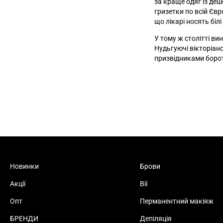
за краще одяг із деше
гризетки по всій Євр
що лікарі носять білі
У тому ж столітті ви
Нудьгуючі вікторіанс
призвідниками бороть
Новинки
Брови
Акції
Вії
Опт
Перманентний макіяж
БРЕНДИ
Депіляція