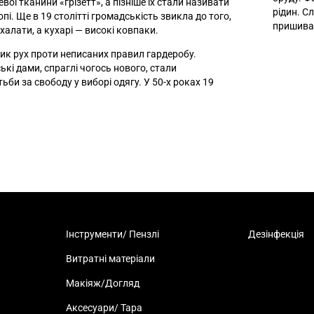
вої тканини «грізетт», а пізніше їх стали називати
рідин. С
опі. Ще в 19 столітті громадськість звикла до того,
пришиваю
 халати, а кухарі
—
високі ковпаки.
ник рух проти неписаних правил гардеробу.
ькі дами, спраглі чогось нового, стали
би за свободу у виборі одягу. У 50-х роках 19
Інструменти/ Пензлі
Дезінфекція
Витратні матеріали
Макіяж/Догляд
Аксесуари/ Тара