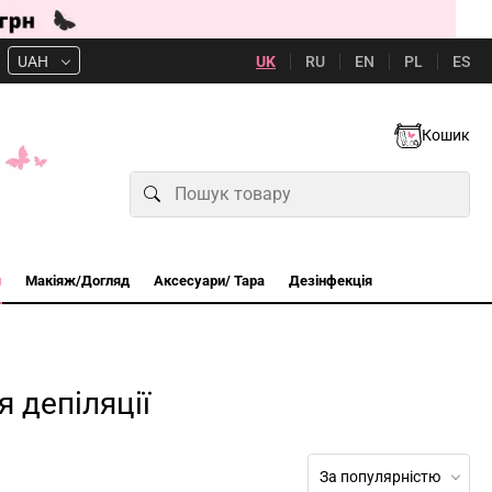
UK
RU
EN
PL
ES
UAH
Кошик
и
Макіяж/Догляд
Аксесуари/ Тара
Дезінфекція
я депіляції
За популярністю