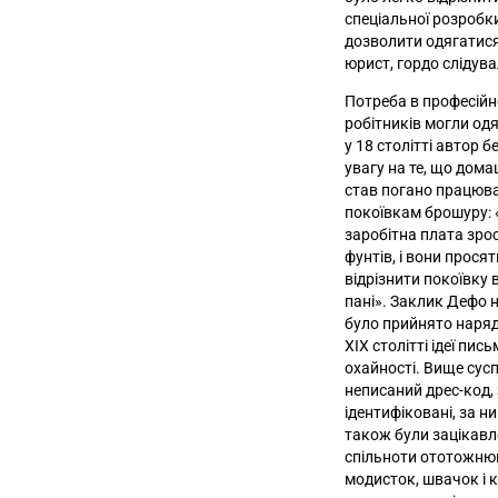
спеціальної розробки
дозволити одягатися 
юрист, гордо слідув
Потреба в професійно
робітників могли одя
у 18 столітті автор 
увагу на те, що дом
став погано працюв
покоївкам брошуру: 
заробітна плата зрос
фунтів, і вони прося
відрізнити покоївку 
пані
».
Заклик Дефо не
було прийнято наряд
XIX столітті ідеї пис
охайності. Вище сус
неписаний дрес-код,
ідентифіковані, за ни
також були зацікавле
спільноти ототожнюю
модисток, швачок і 