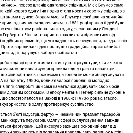
ичайно ж, поверх штанів одягалася спідниця. Місіс Блумер сама
а крій нового одягу і на подив стала носити коротку спідницю з
штанами під нею. Згодом Амелія Блумер перейшла на звичайні
е приклад виявився заразливим, і в 1881 році прапор її ідей було
но суспільством раціонального одягу, заснованим у Лондоні
 Гербертон. Члени товариства закликали відмовитися від
 і подібних предметів, що ускладнюють пересування, але далі слів
. Проте, зародилася ідея про те, що традиційна «пристойний» і
дний» одяг порушує свободу особистості.
 роботодавці протистояли натиску контркультури, яка з честю
а маси: вони ввели суворі правила одягу і раз та назавжди
 що співробітник з «ірокезом» на голові не може обслуговувати
. А на початку 1980-х, коли з'явилося покоління молодих
тів яппі, співробітники самі намагалися здивувати своїх босів
ним діловим костюмом. В епоху Рейгана і Тетчер сильне духовне
 що спостерігалося на Заході в 1960-х і 1970-х роках, згасло.
 суворих стилів одягу протвережує суспільство.
ється б'юті індустрії, фартух
—
незамінний предмет гардероба
 манікюру та перукарів. Одяг у сфері обслуговування завжди
ться фартухами. Цей аксесуар захищає основний одяг від
артухи захищають від попадання крапель лаку, залишок нігтів і